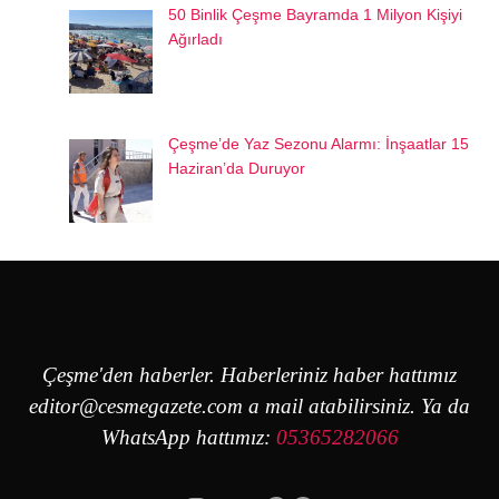
50 Binlik Çeşme Bayramda 1 Milyon Kişiyi
Ağırladı
Çeşme’de Yaz Sezonu Alarmı: İnşaatlar 15
Haziran’da Duruyor
Çeşme'den haberler. Haberleriniz haber hattımız
editor@cesmegazete.com
a mail atabilirsiniz. Ya da
WhatsApp hattımız:
05365282066