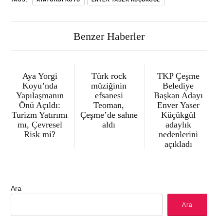
Benzer Haberler
Aya Yorgi
Türk rock
TKP Çeşme
Koyu’nda
müziğinin
Belediye
Yapılaşmanın
efsanesi
Başkan Adayı
Önü Açıldı:
Teoman,
Enver Yaser
Turizm Yatırımı
Çeşme’de sahne
Küçükgül
mı, Çevresel
aldı
adaylık
Risk mi?
nedenlerini
açıkladı
Ara
Ara