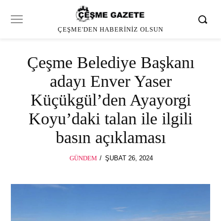
ÇEŞME'DEN HABERINIZ OLSUN
Çeşme Belediye Başkanı
adayı Enver Yaser
Küçükgül’den Ayayorgi
Koyu’daki talan ile ilgili
basın açıklaması
POSTED
GÜNDEM
ŞUBAT 26, 2024
MART
ON
3,
2024