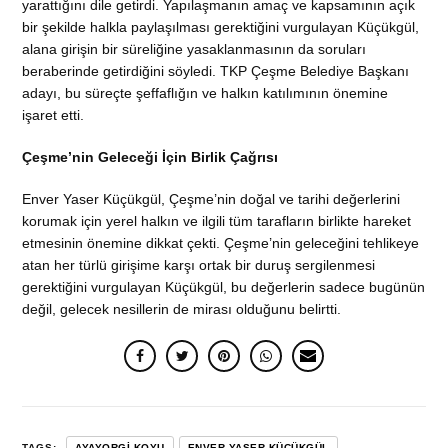
yarattığını dile getirdi. Yapılaşmanın amaç ve kapsamının açık
bir şekilde halkla paylaşılması gerektiğini vurgulayan Küçükgül,
alana girişin bir süreliğine yasaklanmasının da soruları
beraberinde getirdiğini söyledi. TKP Çeşme Belediye Başkanı
adayı, bu süreçte şeffaflığın ve halkın katılımının önemine
işaret etti.
Çeşme’nin Geleceği İçin Birlik Çağrısı
Enver Yaser Küçükgül, Çeşme’nin doğal ve tarihi değerlerini
korumak için yerel halkın ve ilgili tüm tarafların birlikte hareket
etmesinin önemine dikkat çekti. Çeşme’nin geleceğini tehlikeye
atan her türlü girişime karşı ortak bir duruş sergilenmesi
gerektiğini vurgulayan Küçükgül, bu değerlerin sadece bugünün
değil, gelecek nesillerin de mirası olduğunu belirtti.
TAGS:
AYAYORGI KOYU
ENVER YASER KÜÇÜKGÜL