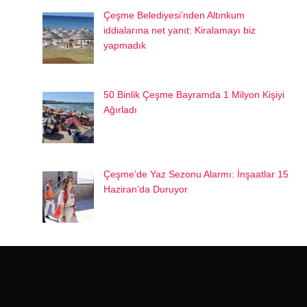
Çeşme Belediyesi’nden Altınkum
iddialarına net yanıt: Kiralamayı biz
yapmadık
50 Binlik Çeşme Bayramda 1 Milyon Kişiyi
Ağırladı
Çeşme’de Yaz Sezonu Alarmı: İnşaatlar 15
Haziran’da Duruyor