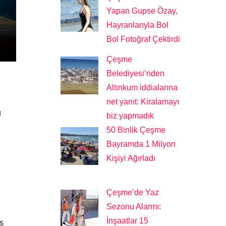
Yapan Gupse Özay,
Hayranlarıyla Bol
Bol Fotoğraf Çektirdi
Çeşme
Belediyesi’nden
Altınkum iddialarına
net yanıt: Kiralamayı
u
biz yapmadık
50 Binlik Çeşme
Bayramda 1 Milyon
Kişiyi Ağırladı
Çeşme’de Yaz
Sezonu Alarmı:
İnşaatlar 15
aş