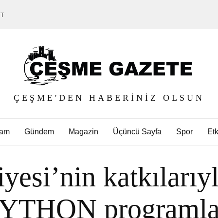
ET
ÇEŞME'DEN HABERINIZ OLSUN
am
Gündem
Magazin
Üçüncü Sayfa
Spor
Etk
esi’nin katkılarıyl
PYTHON programlam