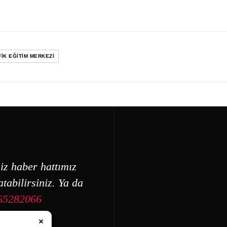
IK EĞITIM MERKEZI
iz haber hattımız
tabilirsiniz. Ya da
65282066