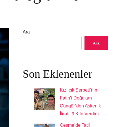
Ara
Ara
Son Eklenenler
Kızılcık Şerbeti’nin
Fatih’i Doğukan
Güngör’den Askerlik
İtirafı: 9 Kilo Verdim
Çeşme’de Tatil