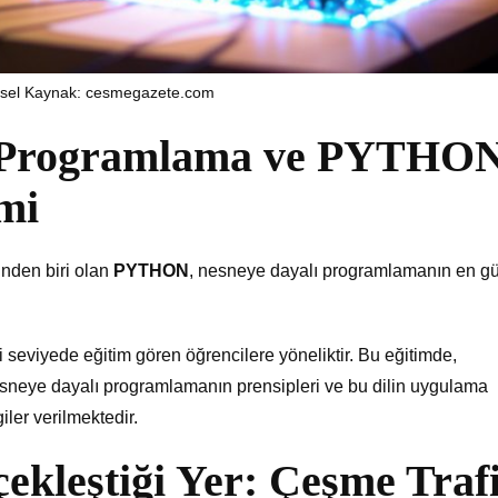
rsel Kaynak: cesmegazete.com
ı Programlama ve PYTHO
mi
inden biri olan
PYTHON
, nesneye dayalı programlamanın en g
ri seviyede eğitim gören öğrencilere yöneliktir. Bu eğitimde,
esneye dayalı programlamanın prensipleri ve bu dilin uygulama
iler verilmektedir.
ekleştiği Yer: Çeşme Traf