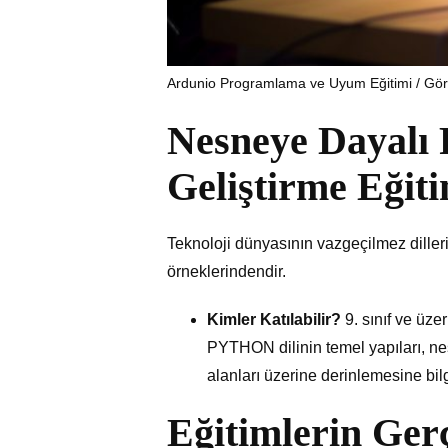
Ardunio Programlama ve Uyum Eğitimi / Gö
Nesneye Dayal
Geliştirme Eğiti
Teknoloji dünyasının vazgeçilmez diller
örneklerindendir.
Kimler Katılabilir?
9. sınıf ve üze
PYTHON dilinin temel yapıları, n
alanları üzerine derinlemesine bilg
Eğitimlerin Gerç