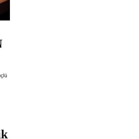
N
üçlü
ik