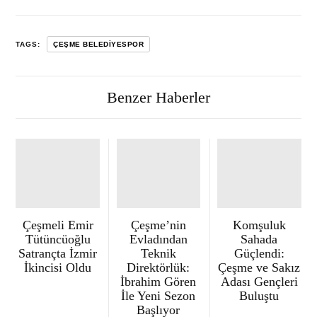
TAGS:
ÇEŞME BELEDIYESPOR
Benzer Haberler
Çeşmeli Emir
Çeşme’nin
Komşuluk
Tütüncüoğlu
Evladından
Sahada
Satrançta İzmir
Teknik
Güçlendi:
İkincisi Oldu
Direktörlük:
Çeşme ve Sakız
İbrahim Gören
Adası Gençleri
İle Yeni Sezon
Buluştu
Başlıyor