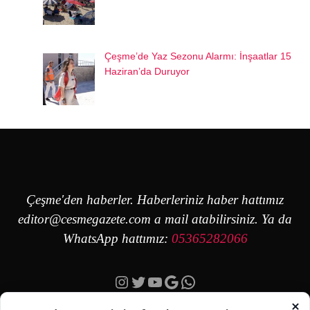
Çeşme’de Yaz Sezonu Alarmı: İnşaatlar 15
Haziran’da Duruyor
Çeşme'den haberler. Haberleriniz haber hattımız
editor@cesmegazete.com
a mail atabilirsiniz. Ya da
WhatsApp hattımız:
05365282066
Instagram
Twitter
YouTube
Google
https://wa.me/90