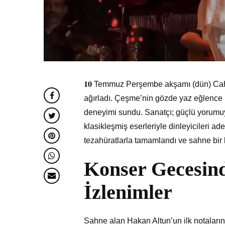
𝟏𝟎 Temmuz Perşembe akşamı (dün) Cah
ağırladı. Çeşme’nin gözde yaz eğlence 
deneyimi sundu. Sanatçı; güçlü yorumu
klasikleşmiş eserleriyle dinleyicileri ad
tezahüratlarla tamamlandı ve sahne bir
Konser Gecesind
İzlenimler
Sahne alan Hakan Altun’un ilk notalarınd