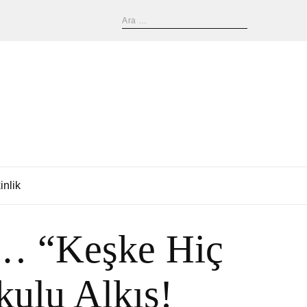
inlik
e… “Keşke Hiç
ulu Alkış!