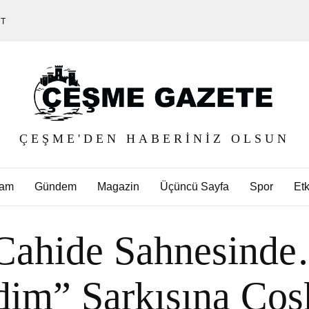
ET
ÇEŞME'DEN HABERINIZ OLSUN
am
Gündem
Magazin
Üçüncü Sayfa
Spor
Etk
Cahide Sahnesind
im” Şarkısına Coşk