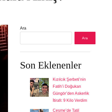
Ara
Ara
Son Eklenenler
Kızılcık Şerbeti’nin
Fatih’i Doğukan
Güngör’den Askerlik
İtirafı: 9 Kilo Verdim
Çeşme’de Tatil