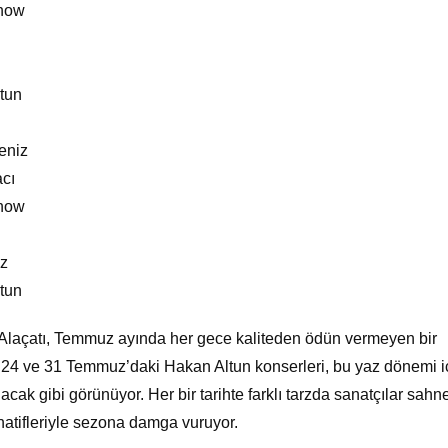
how
tun
eniz
cı
how
z
tun
 Alaçatı, Temmuz ayında her gece kaliteden ödün vermeyen bir
7, 24 ve 31 Temmuz’daki Hakan Altun konserleri, bu yaz dönemi i
lacak gibi görünüyor. Her bir tarihte farklı tarzda sanatçılar sahn
natifleriyle sezona damga vuruyor.