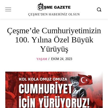
ÇEŞME'DEN HABERINIZ OLSUN
Çeşme’de Cumhuriyetimizin
100. Yılına Özel Büyük
Yürüyüş
POSTED
YAŞAM
EKIM 24, 2023
ON