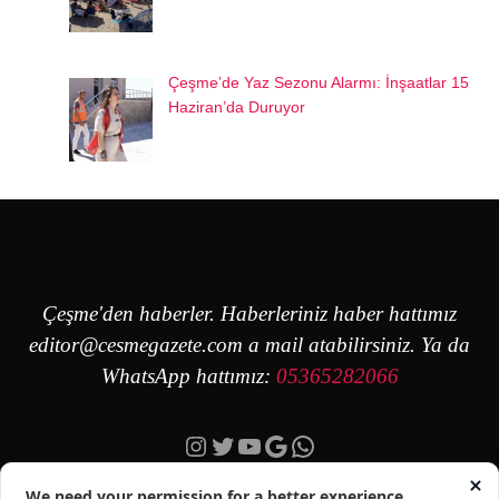
Çeşme’de Yaz Sezonu Alarmı: İnşaatlar 15
Haziran’da Duruyor
Çeşme'den haberler. Haberleriniz haber hattımız
editor@cesmegazete.com
a mail atabilirsiniz. Ya da
WhatsApp hattımız:
05365282066
Instagram
Twitter
YouTube
Google
https://wa.me/90