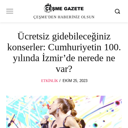
ÇEŞME'DEN HABERINIZ OLSUN
Ücretsiz gidebileceğiniz
konserler: Cumhuriyetin 100.
yılında İzmir’de nerede ne
var?
POSTED
ETKINLIK
EKIM 25, 2023
ON