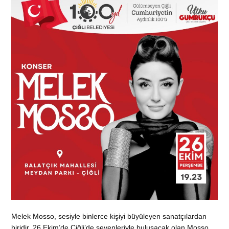
Melek Mosso, sesiyle binlerce kişiyi büyüleyen sanatçılardan
biridir. 26 Ekim’de Çiğli’de sevenleriyle buluşacak olan Mosso,