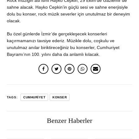
Rock müziğin asi ismi Hayko Cepkin, 29 Ekim’de Gaziemir’de
sahne alacak. Hayko Cepkin’in güçlü sesi ve sahne enerjisiyle
dolu bu konser, rock müzik severler için unutulmaz bir deneyim
olacak.
Bu özel günlerde İzmir’de gerçekleşecek konserleri
kaçırmamanızı tavsiye ederiz. Müzikle dolu, coşkulu ve
unutulmaz anılar biriktireceğiniz bu konserler, Cumhuriyet
Bayramı’nın 100. yılını daha da anlamlı kılacak.
TAGS:
CUMHURIYET
KONSER
Benzer Haberler