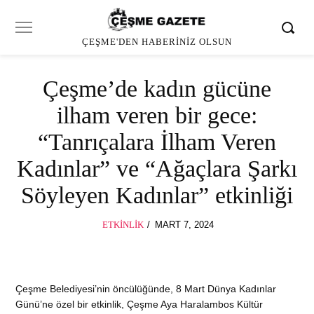
ÇEŞME'DEN HABERINIZ OLSUN
Çeşme’de kadın gücüne
ilham veren bir gece:
“Tanrıçalara İlham Veren
Kadınlar” ve “Ağaçlara Şarkı
Söyleyen Kadınlar” etkinliği
POSTED
ETKINLIK
MART 7, 2024
ON
Çeşme Belediyesi’nin öncülüğünde, 8 Mart Dünya Kadınlar
Günü’ne özel bir etkinlik, Çeşme Aya Haralambos Kültür