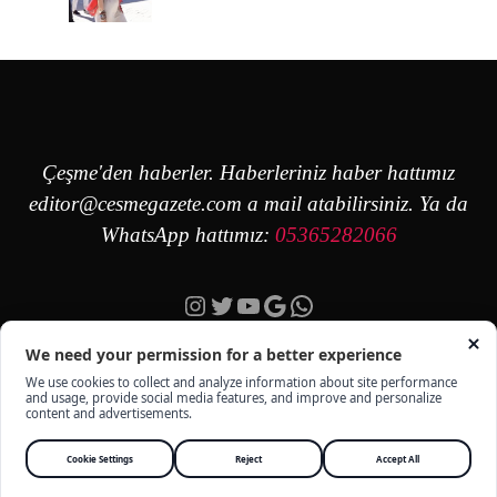
Çeşme'den haberler. Haberleriniz haber hattımız
editor@cesmegazete.com
a mail atabilirsiniz. Ya da
WhatsApp hattımız:
05365282066
Instagram
Twitter
YouTube
Google
https://wa.me/90
ÇEŞME GAZETE - TÜM HAKKI SAKLIDIR -
KÜNYE