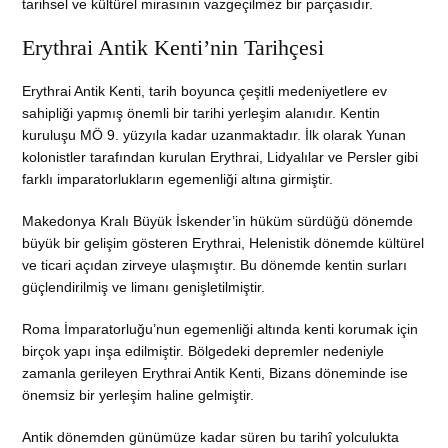
tarihsel ve kültürel mirasının vazgeçilmez bir parçasıdır.
Erythrai Antik Kenti’nin Tarihçesi
Erythrai Antik Kenti, tarih boyunca çeşitli medeniyetlere ev
sahipliği yapmış önemli bir tarihi yerleşim alanıdır. Kentin
kuruluşu MÖ 9. yüzyıla kadar uzanmaktadır. İlk olarak Yunan
kolonistler tarafından kurulan Erythrai, Lidyalılar ve Persler gibi
farklı imparatorlukların egemenliği altına girmiştir.
Makedonya Kralı Büyük İskender’in hüküm sürdüğü dönemde
büyük bir gelişim gösteren Erythrai, Helenistik dönemde kültürel
ve ticari açıdan zirveye ulaşmıştır. Bu dönemde kentin surları
güçlendirilmiş ve limanı genişletilmiştir.
Roma İmparatorluğu’nun egemenliği altında kenti korumak için
birçok yapı inşa edilmiştir. Bölgedeki depremler nedeniyle
zamanla gerileyen Erythrai Antik Kenti, Bizans döneminde ise
önemsiz bir yerleşim haline gelmiştir.
Antik dönemden günümüze kadar süren bu tarihî yolculukta