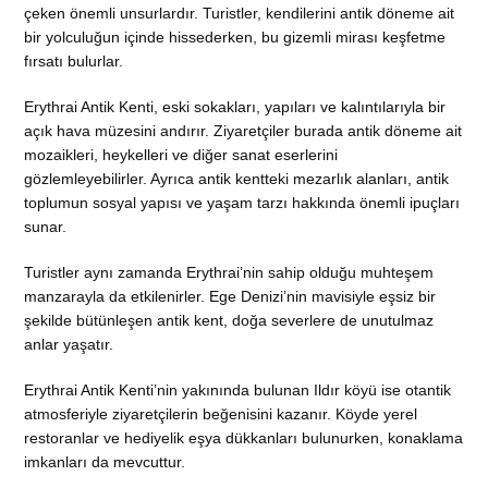
çeken önemli unsurlardır. Turistler, kendilerini antik döneme ait
bir yolculuğun içinde hissederken, bu gizemli mirası keşfetme
fırsatı bulurlar.
Erythrai Antik Kenti, eski sokakları, yapıları ve kalıntılarıyla bir
açık hava müzesini andırır. Ziyaretçiler burada antik döneme ait
mozaikleri, heykelleri ve diğer sanat eserlerini
gözlemleyebilirler. Ayrıca antik kentteki mezarlık alanları, antik
toplumun sosyal yapısı ve yaşam tarzı hakkında önemli ipuçları
sunar.
Turistler aynı zamanda Erythrai’nin sahip olduğu muhteşem
manzarayla da etkilenirler. Ege Denizi’nin mavisiyle eşsiz bir
şekilde bütünleşen antik kent, doğa severlere de unutulmaz
anlar yaşatır.
Erythrai Antik Kenti’nin yakınında bulunan Ildır köyü ise otantik
atmosferiyle ziyaretçilerin beğenisini kazanır. Köyde yerel
restoranlar ve hediyelik eşya dükkanları bulunurken, konaklama
imkanları da mevcuttur.