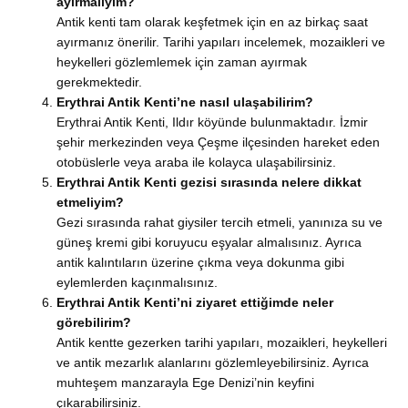
ayırmalıyım?
Antik kenti tam olarak keşfetmek için en az birkaç saat
ayırmanız önerilir. Tarihi yapıları incelemek, mozaikleri ve
heykelleri gözlemlemek için zaman ayırmak
gerekmektedir.
Erythrai Antik Kenti’ne nasıl ulaşabilirim?
Erythrai Antik Kenti, Ildır köyünde bulunmaktadır. İzmir
şehir merkezinden veya Çeşme ilçesinden hareket eden
otobüslerle veya araba ile kolayca ulaşabilirsiniz.
Erythrai Antik Kenti gezisi sırasında nelere dikkat
etmeliyim?
Gezi sırasında rahat giysiler tercih etmeli, yanınıza su ve
güneş kremi gibi koruyucu eşyalar almalısınız. Ayrıca
antik kalıntıların üzerine çıkma veya dokunma gibi
eylemlerden kaçınmalısınız.
Erythrai Antik Kenti’ni ziyaret ettiğimde neler
görebilirim?
Antik kentte gezerken tarihi yapıları, mozaikleri, heykelleri
ve antik mezarlık alanlarını gözlemleyebilirsiniz. Ayrıca
muhteşem manzarayla Ege Denizi’nin keyfini
çıkarabilirsiniz.