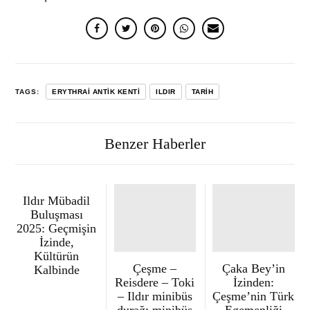
TAGS:
ERYTHRAI ANTIK KENTI
ILDIR
TARIH
Benzer Haberler
Ildır Mübadil
Buluşması
2025: Geçmişin
İzinde,
Kültürün
Çeşme –
Çaka Bey’in
Kalbinde
Reisdere – Toki
İzinden:
– Ildır minibüs
Çeşme’nin Türk