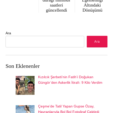
durağı minibüs
Egemenliği
saatleri
Altındaki
güncellendi
Dönüşümü
Ara
Ara
Son Eklenenler
Kızılcık Şerbeti’nin Fatih’i Doğukan
Güngör’den Askerlik İtirafı: 9 Kilo Verdim
Çeşme’de Tatil Yapan Gupse Özay,
Hayranlarıyla Bol Bol Fotoğraf Çektirdi