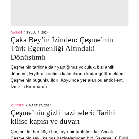
POSTED
YAŞAM
EYLÜL 4, 2024
EYLÜL
ON
Çaka Bey’in İzinden: Çeşme’nin
4,
2024
Türk Egemenliği Altındaki
Dönüşümü
Çeşme’nin tarihine dair yaptığımız yolculuk, bizi antik
döneme, Erythrai kentinin kalıntılarına kadar götürmektedir.
Çeşme’nin bugünkü Ildırı Köyü’nde yer alan bu antik kent,
İzmir’in Karaburun…
POSTED
GÜNDEM
MART 17, 2024
ON
Çeşme’nin gizli hazineleri: Tarihi
kilise kapısı ve duvarı
Çeşme’de, her köşe başı ayrı bir tarih fısıldar. Ancak
Çeşme’nin saklı kalmış hazinelerinden biri, Sakarya 16 Eylül