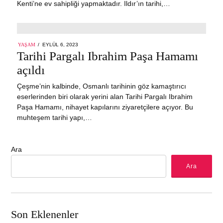
Kenti’ne ev sahipliği yapmaktadır. Ildır’ın tarihi,…
POSTED
YAŞAM
EYLÜL 6, 2023
ON
Tarihi Pargalı Ibrahim Paşa Hamamı
açıldı
Çeşme’nin kalbinde, Osmanlı tarihinin göz kamaştırıcı
eserlerinden biri olarak yerini alan Tarihi Pargalı Ibrahim
Paşa Hamamı, nihayet kapılarını ziyaretçilere açıyor. Bu
muhteşem tarihi yapı,…
Ara
Ara
Son Eklenenler