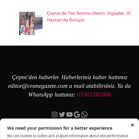
Çeşme’de Yaz Sezonu Alarmı: İnşaatlar 15
Haziran’da Duruyor
Çeşme'den haberler. Haberleriniz haber hattımız
editor@cesmegazete.com
a mail atabilirsiniz. Ya da
WhatsApp hattımız:
05365282066
Instagram
Twitter
YouTube
Google
https://wa.me/90