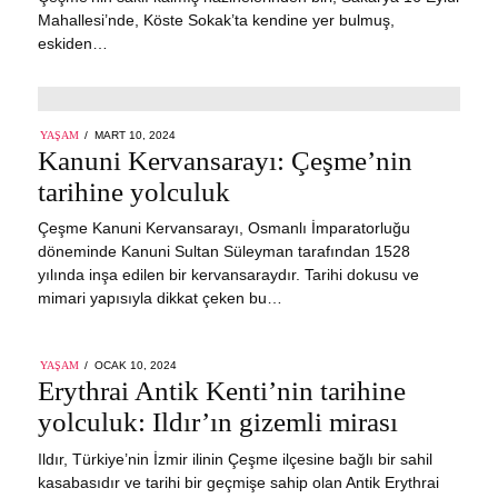
Mahallesi’nde, Köste Sokak’ta kendine yer bulmuş,
eskiden…
POSTED
YAŞAM
MART 10, 2024
MART
ON
Kanuni Kervansarayı: Çeşme’nin
10,
2024
tarihine yolculuk
Çeşme Kanuni Kervansarayı, Osmanlı İmparatorluğu
döneminde Kanuni Sultan Süleyman tarafından 1528
yılında inşa edilen bir kervansaraydır. Tarihi dokusu ve
mimari yapısıyla dikkat çeken bu…
POSTED
YAŞAM
OCAK 10, 2024
ON
Erythrai Antik Kenti’nin tarihine
yolculuk: Ildır’ın gizemli mirası
Ildır, Türkiye’nin İzmir ilinin Çeşme ilçesine bağlı bir sahil
kasabasıdır ve tarihi bir geçmişe sahip olan Antik Erythrai