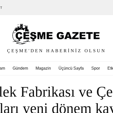
ET
ÇEŞME'DEN HABERINIZ OLSUN
am
Gündem
Magazin
Üçüncü Sayfa
Spor
Etk
ek Fabrikası ve Çe
arı yeni dönem kayı