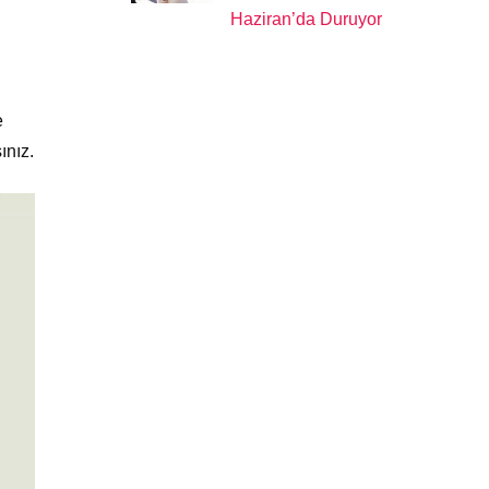
Haziran’da Duruyor
e
ınız.