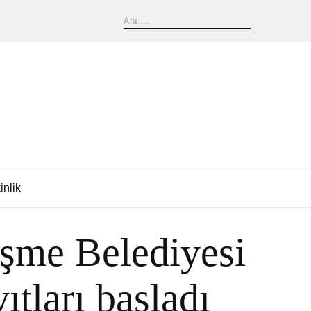
inlik
şme Belediyesi
tları başladı