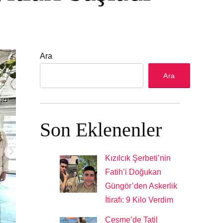
Ara
Ara
Son Eklenenler
Kızılcık Şerbeti’nin
Fatih’i Doğukan
Güngör’den Askerlik
İtirafı: 9 Kilo Verdim
Çeşme’de Tatil