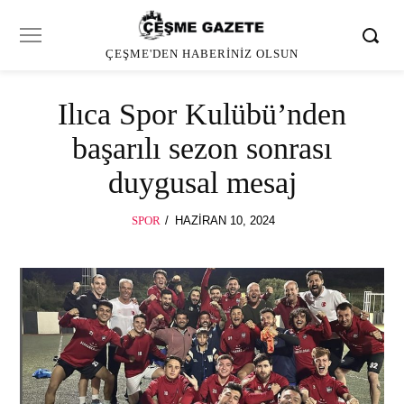
ÇEŞME'DEN HABERINIZ OLSUN
Ilıca Spor Kulübü’nden
başarılı sezon sonrası
duygusal mesaj
POSTED
SPOR
HAZIRAN 10, 2024
ON