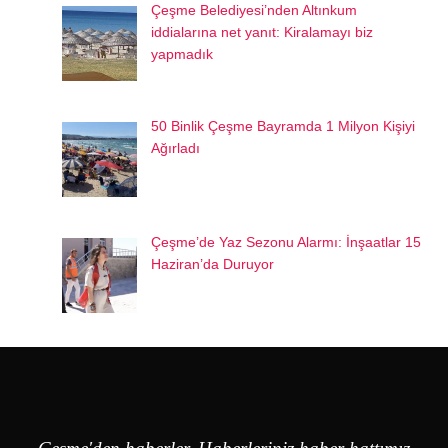
Çeşme Belediyesi’nden Altınkum
iddialarına net yanıt: Kiralamayı biz
yapmadık
50 Binlik Çeşme Bayramda 1 Milyon Kişiyi
Ağırladı
Çeşme’de Yaz Sezonu Alarmı: İnşaatlar 15
Haziran’da Duruyor