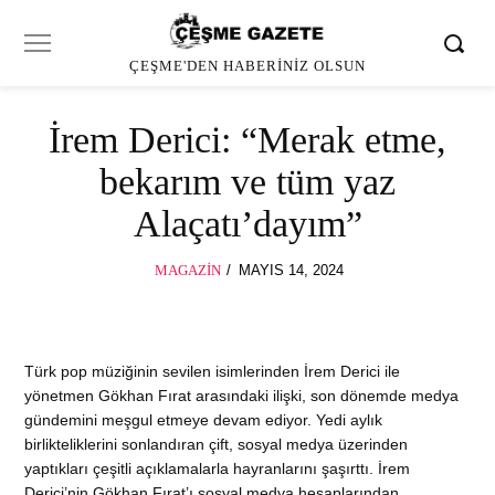
ÇEŞME'DEN HABERINIZ OLSUN
İrem Derici: “Merak etme,
bekarım ve tüm yaz
Alaçatı’dayım”
POSTED
MAGAZIN
MAYIS 14, 2024
ON
Türk pop müziğinin sevilen isimlerinden İrem Derici ile
yönetmen Gökhan Fırat arasındaki ilişki, son dönemde medya
gündemini meşgul etmeye devam ediyor. Yedi aylık
birlikteliklerini sonlandıran çift, sosyal medya üzerinden
yaptıkları çeşitli açıklamalarla hayranlarını şaşırttı. İrem
Derici’nin Gökhan Fırat’ı sosyal medya hesaplarından