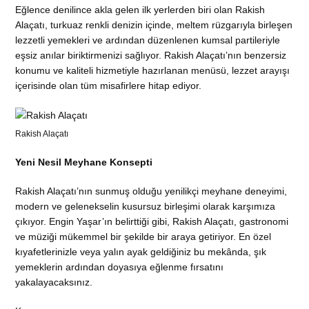
Eğlence denilince akla gelen ilk yerlerden biri olan Rakish
Alaçatı, turkuaz renkli denizin içinde, meltem rüzgarıyla birleşen
lezzetli yemekleri ve ardından düzenlenen kumsal partileriyle
eşsiz anılar biriktirmenizi sağlıyor. Rakish Alaçatı’nın benzersiz
konumu ve kaliteli hizmetiyle hazırlanan menüsü, lezzet arayışı
içerisinde olan tüm misafirlere hitap ediyor.
Rakish Alaçatı
Yeni Nesil Meyhane Konsepti
Rakish Alaçatı’nın sunmuş olduğu yenilikçi meyhane deneyimi,
modern ve gelenekselin kusursuz birleşimi olarak karşımıza
çıkıyor. Engin Yaşar’ın belirttiği gibi, Rakish Alaçatı, gastronomi
ve müziği mükemmel bir şekilde bir araya getiriyor. En özel
kıyafetlerinizle veya yalın ayak geldiğiniz bu mekânda, şık
yemeklerin ardından doyasıya eğlenme fırsatını
yakalayacaksınız.