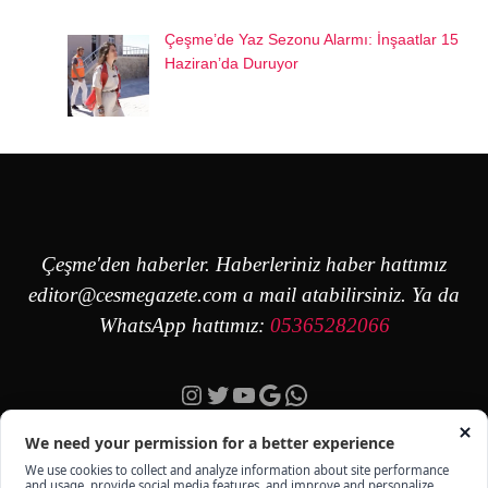
Çeşme’de Yaz Sezonu Alarmı: İnşaatlar 15
Haziran’da Duruyor
Çeşme'den haberler. Haberleriniz haber hattımız
editor@cesmegazete.com
a mail atabilirsiniz. Ya da
WhatsApp hattımız:
05365282066
Instagram
Twitter
YouTube
Google
https://wa.me/90