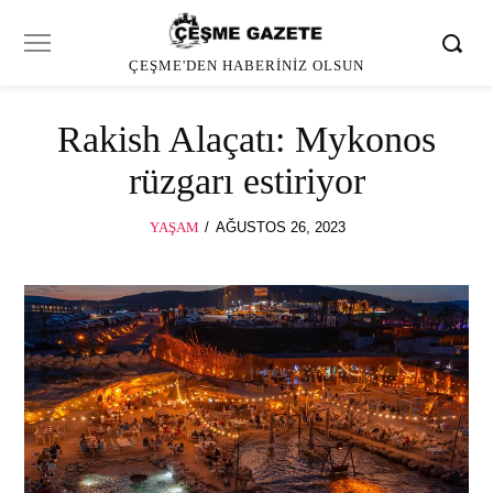
ÇEŞME'DEN HABERINIZ OLSUN
Rakish Alaçatı: Mykonos
rüzgarı estiriyor
POSTED
YAŞAM
AĞUSTOS 26, 2023
ON