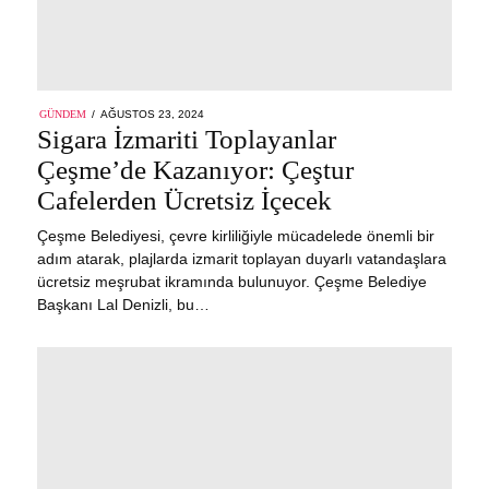
POSTED
GÜNDEM
AĞUSTOS 23, 2024
AĞUSTOS
ON
Sigara İzmariti Toplayanlar
23,
2024
Çeşme’de Kazanıyor: Çeştur
Cafelerden Ücretsiz İçecek
Çeşme Belediyesi, çevre kirliliğiyle mücadelede önemli bir
adım atarak, plajlarda izmarit toplayan duyarlı vatandaşlara
ücretsiz meşrubat ikramında bulunuyor. Çeşme Belediye
Başkanı Lal Denizli, bu…