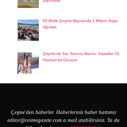
yapmadık
50 Binlik Çeşme Bayramda 1 Milyon Kişiyi
Ağırladı
Çeşme’de Yaz Sezonu Alarmı: İnşaatlar 15
Haziran’da Duruyor
Çeşme'den haberler. Haberleriniz haber hattımız
editor@cesmegazete.com
a mail atabilirsiniz. Ya da