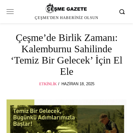
ÇEŞME'DEN HABERINIZ OLSUN
Çeşme’de Birlik Zamanı:
Kalemburnu Sahilinde
‘Temiz Bir Gelecek’ İçin El
Ele
POSTED
ETKINLIK
HAZIRAN 18, 2025
HAZIRAN
ON
18,
2025