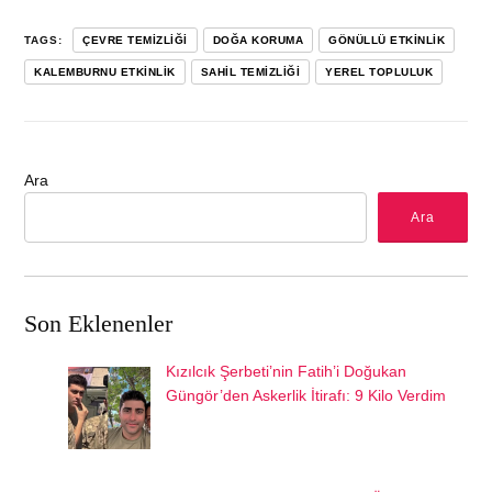
TAGS:
ÇEVRE TEMIZLIĞI
DOĞA KORUMA
GÖNÜLLÜ ETKINLIK
KALEMBURNU ETKINLIK
SAHIL TEMIZLIĞI
YEREL TOPLULUK
Ara
Ara
Son Eklenenler
Kızılcık Şerbeti’nin Fatih’i Doğukan
Güngör’den Askerlik İtirafı: 9 Kilo Verdim