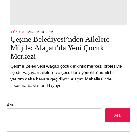
POSTED
GÜNDEM
ARALIK 28, 2025
ON
Çeşme Belediyesi’nden Ailelere
Müjde: Alaçatı’da Yeni Çocuk
Merkezi
Çeşme Belediyesi Alaçatı çocuk etkinlik merkezi projesiyle
ilçede yaşayan ailelere ve çocuklara yönelik önemli bir
yatırım daha hayata geçiriliyor. Alaçatı Mahallesi’nde
inşasına başlanan Hayriye…
Ara
Ara