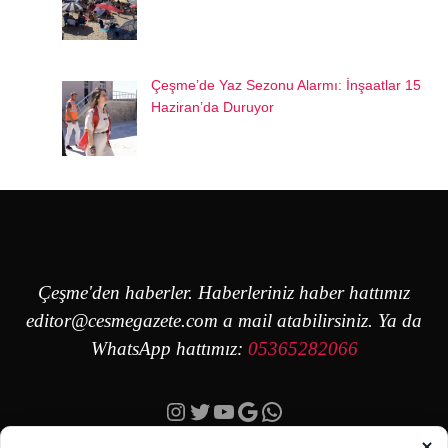
Çeşme’de Yaz Sezonu Alarmı: İnşaatlar 15
Haziran’da Duruyor
Çeşme'den haberler. Haberleriniz haber hattımız
editor@cesmegazete.com
a mail atabilirsiniz. Ya da
WhatsApp hattımız:
05365282066
Instagram
Twitter
YouTube
Google
https://wa.me/90