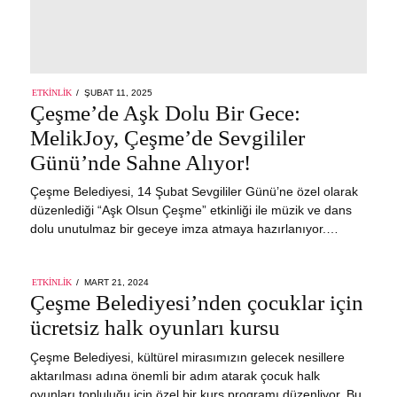
POSTED
ETKINLIK
ŞUBAT 11, 2025
ŞUBAT
ON
Çeşme’de Aşk Dolu Bir Gece:
11,
2025
MelikJoy, Çeşme’de Sevgililer
Günü’nde Sahne Alıyor!
Çeşme Belediyesi, 14 Şubat Sevgililer Günü’ne özel olarak
düzenlediği “Aşk Olsun Çeşme” etkinliği ile müzik ve dans
dolu unutulmaz bir geceye imza atmaya hazırlanıyor.…
POSTED
ETKINLIK
MART 21, 2024
ON
Çeşme Belediyesi’nden çocuklar için
ücretsiz halk oyunları kursu
Çeşme Belediyesi, kültürel mirasımızın gelecek nesillere
aktarılması adına önemli bir adım atarak çocuk halk
oyunları topluluğu için özel bir kurs programı düzenliyor. Bu