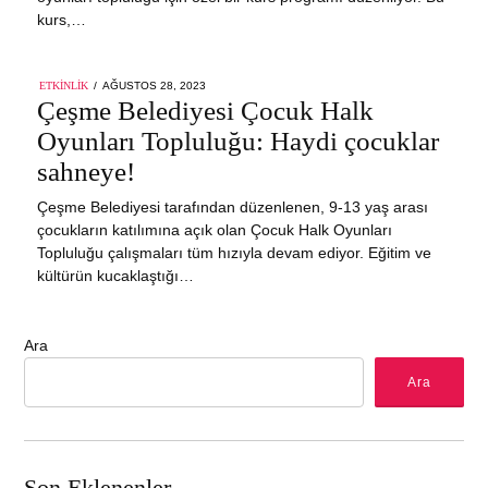
kurs,…
POSTED
ETKINLIK
AĞUSTOS 28, 2023
ON
Çeşme Belediyesi Çocuk Halk
Oyunları Topluluğu: Haydi çocuklar
sahneye!
Çeşme Belediyesi tarafından düzenlenen, 9-13 yaş arası
çocukların katılımına açık olan Çocuk Halk Oyunları
Topluluğu çalışmaları tüm hızıyla devam ediyor. Eğitim ve
kültürün kucaklaştığı…
Ara
Ara
Son Eklenenler