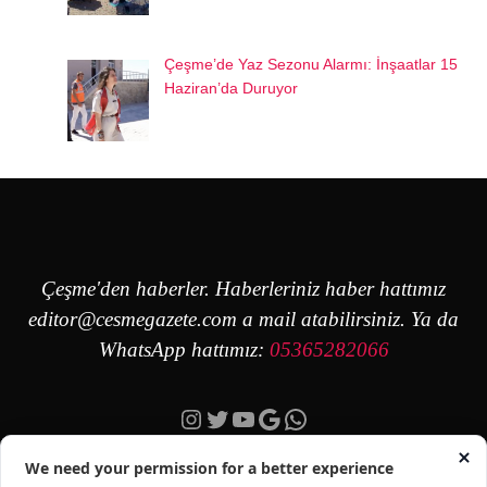
Çeşme’de Yaz Sezonu Alarmı: İnşaatlar 15
Haziran’da Duruyor
Çeşme'den haberler. Haberleriniz haber hattımız
editor@cesmegazete.com
a mail atabilirsiniz. Ya da
WhatsApp hattımız:
05365282066
Instagram
Twitter
YouTube
Google
https://wa.me/90