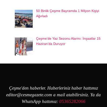
50 Binlik Çeşme Bayramda 1 Milyon Kişiyi
Ağırladı
Çeşme’de Yaz Sezonu Alarmı: İnşaatlar 15
Haziran’da Duruyor
Çeşme'den haberler. Haberleriniz haber hattımız
editor@cesmegazete.com
a mail atabilirsiniz. Ya da
WhatsApp hattımız:
05365282066