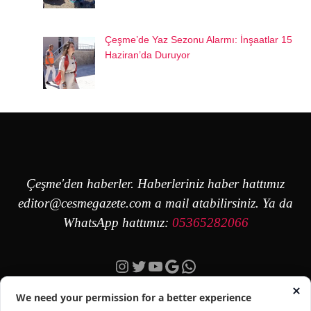
Çeşme’de Yaz Sezonu Alarmı: İnşaatlar 15
Haziran’da Duruyor
Çeşme'den haberler. Haberleriniz haber hattımız
editor@cesmegazete.com
a mail atabilirsiniz. Ya da
WhatsApp hattımız:
05365282066
Instagram
Twitter
YouTube
Google
https://wa.me/90