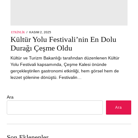
POSTED
ETKINLIK
KASIM 2, 2025
ON
Kültür Yolu Festivali’nin En Dolu
Durağı Çeşme Oldu
Kültür ve Turizm Bakanlığı tarafından düzenlenen Kültür
Yolu Festivali kapsamında, Çeşme Kalesi önünde
gerçekleştirilen gastronomi etkinliği, hem görsel hem de
lezzet şölenine dönüştü. Festivalin…
Ara
Ara
Son Eklenenler