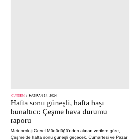
POSTED
GÜNDEM
HAZIRAN 14, 2024
ON
Hafta sonu güneşli, hafta başı
bunaltıcı: Çeşme hava durumu
raporu
Meteoroloji Genel Müdürlüğü’nden alınan verilere göre,
Çeşme’de hafta sonu güneşli geçecek. Cumartesi ve Pazar