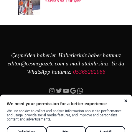
Haziran’da Duruyor
Çeşme'den haberler. Haberleriniz haber hattımız
editor@cesmegazete.com
a mail atabilirsiniz. Ya da
WhatsApp hattımız:
05365282066
Instagram
Twitter
YouTube
Google
https://wa.me/90