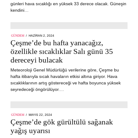
günleri hava sıcaklığı en yüksek 33 derece olacak. Güneşin
kendini…
POSTED
GÜNDEM
HAZIRAN 2, 2024
HAZIRAN
ON
Çeşme’de bu hafta yanacağız,
2,
2024
özellikle sıcaklıklar Salı günü 35
dereceyi bulacak
Meteoroloji Genel Müdürlüğü verilerine göre, Çeşme bu
hafta itibarıyla sıcak havaların etkisi altına giriyor. Hava
sıcaklıklarının artış göstereceği ve hafta boyunca yüksek
seyredeceği öngörülüyor.…
POSTED
GÜNDEM
MAYIS 22, 2024
ON
Çeşme’de gök gürültülü sağanak
yağış uyarısı