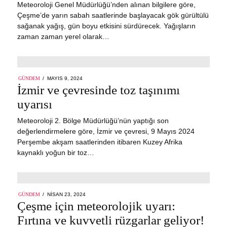
Meteoroloji Genel Müdürlüğü’nden alınan bilgilere göre,
Çeşme’de yarın sabah saatlerinde başlayacak gök gürültülü
sağanak yağış, gün boyu etkisini sürdürecek. Yağışların
zaman zaman yerel olarak…
POSTED
GÜNDEM
MAYIS 9, 2024
MAYIS
ON
İzmir ve çevresinde toz taşınımı
9,
2024
uyarısı
Meteoroloji 2. Bölge Müdürlüğü’nün yaptığı son
değerlendirmelere göre, İzmir ve çevresi, 9 Mayıs 2024
Perşembe akşam saatlerinden itibaren Kuzey Afrika
kaynaklı yoğun bir toz…
POSTED
GÜNDEM
NISAN 23, 2024
NISAN
ON
Çeşme için meteorolojik uyarı:
23,
2024
Fırtına ve kuvvetli rüzgarlar geliyor!