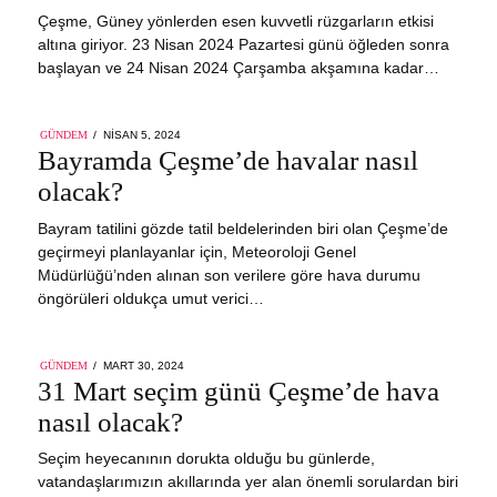
Çeşme, Güney yönlerden esen kuvvetli rüzgarların etkisi
altına giriyor. 23 Nisan 2024 Pazartesi günü öğleden sonra
başlayan ve 24 Nisan 2024 Çarşamba akşamına kadar…
POSTED
GÜNDEM
NISAN 5, 2024
ON
Bayramda Çeşme’de havalar nasıl
olacak?
Bayram tatilini gözde tatil beldelerinden biri olan Çeşme’de
geçirmeyi planlayanlar için, Meteoroloji Genel
Müdürlüğü’nden alınan son verilere göre hava durumu
öngörüleri oldukça umut verici…
POSTED
GÜNDEM
MART 30, 2024
ON
31 Mart seçim günü Çeşme’de hava
nasıl olacak?
Seçim heyecanının dorukta olduğu bu günlerde,
vatandaşlarımızın akıllarında yer alan önemli sorulardan biri