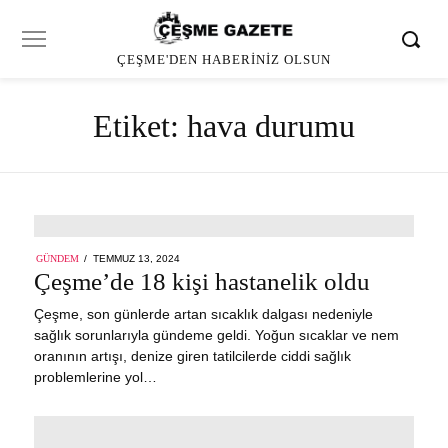
ÇEŞME'DEN HABERINIZ OLSUN
Etiket:
hava durumu
POSTED
GÜNDEM
TEMMUZ 13, 2024
ON
Çeşme’de 18 kişi hastanelik oldu
Çeşme, son günlerde artan sıcaklık dalgası nedeniyle
sağlık sorunlarıyla gündeme geldi. Yoğun sıcaklar ve nem
oranının artışı, denize giren tatilcilerde ciddi sağlık
problemlerine yol…