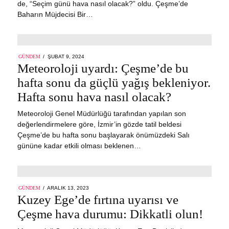
de, “Seçim günü hava nasıl olacak?” oldu. Çeşme’de
Baharın Müjdecisi Bir…
POSTED
GÜNDEM
ŞUBAT 9, 2024
ŞUBAT
ON
Meteoroloji uyardı: Çeşme’de bu
9,
2024
hafta sonu da güçlü yağış bekleniyor.
Hafta sonu hava nasıl olacak?
Meteoroloji Genel Müdürlüğü tarafından yapılan son
değerlendirmelere göre, İzmir’in gözde tatil beldesi
Çeşme’de bu hafta sonu başlayarak önümüzdeki Salı
gününe kadar etkili olması beklenen…
POSTED
GÜNDEM
ARALIK 13, 2023
ON
Kuzey Ege’de fırtına uyarısı ve
Çeşme hava durumu: Dikkatli olun!