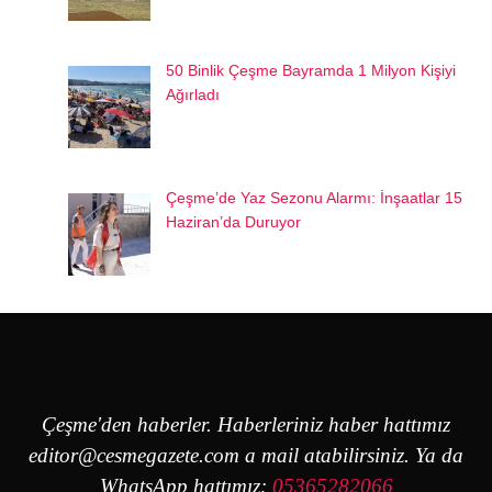
50 Binlik Çeşme Bayramda 1 Milyon Kişiyi
Ağırladı
Çeşme’de Yaz Sezonu Alarmı: İnşaatlar 15
Haziran’da Duruyor
Çeşme'den haberler. Haberleriniz haber hattımız
editor@cesmegazete.com
a mail atabilirsiniz. Ya da
WhatsApp hattımız:
05365282066