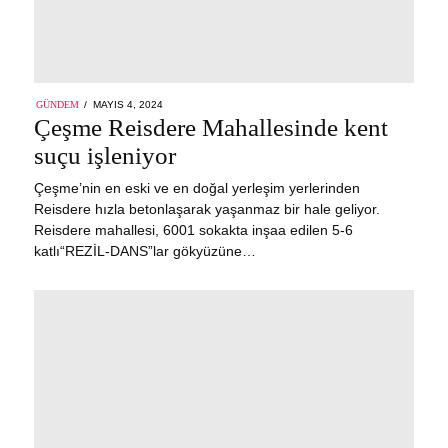
POSTED
GÜNDEM
MAYIS 4, 2024
MAYIS
ON
Çeşme Reisdere Mahallesinde kent
4,
2024
suçu işleniyor
Çeşme’nin en eski ve en doğal yerleşim yerlerinden
Reisdere hızla betonlaşarak yaşanmaz bir hale geliyor.
Reisdere mahallesi, 6001 sokakta inşaa edilen 5-6
katlı“REZİL-DANS”lar gökyüzüne…