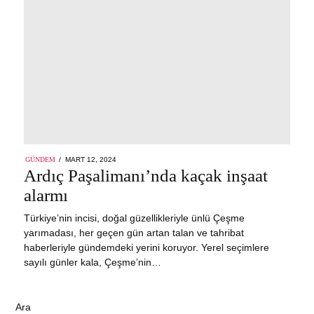
POSTED
GÜNDEM
MART 12, 2024
ON
Ardıç Paşalimanı’nda kaçak inşaat
alarmı
Türkiye’nin incisi, doğal güzellikleriyle ünlü Çeşme
yarımadası, her geçen gün artan talan ve tahribat
haberleriyle gündemdeki yerini koruyor. Yerel seçimlere
sayılı günler kala, Çeşme’nin…
Ara