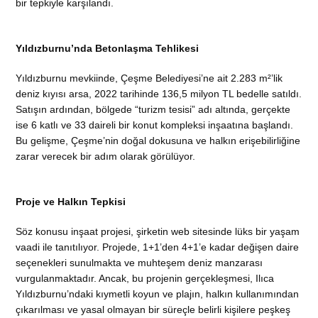
bir tepkiyle karşılandı.
Yıldızburnu’nda Betonlaşma Tehlikesi
Yıldızburnu mevkiinde, Çeşme Belediyesi’ne ait 2.283 m²’lik
deniz kıyısı arsa, 2022 tarihinde 136,5 milyon TL bedelle satıldı.
Satışın ardından, bölgede “turizm tesisi” adı altında, gerçekte
ise 6 katlı ve 33 daireli bir konut kompleksi inşaatına başlandı.
Bu gelişme, Çeşme’nin doğal dokusuna ve halkın erişebilirliğine
zarar verecek bir adım olarak görülüyor.
Proje ve Halkın Tepkisi
Söz konusu inşaat projesi, şirketin web sitesinde lüks bir yaşam
vaadi ile tanıtılıyor. Projede, 1+1’den 4+1’e kadar değişen daire
seçenekleri sunulmakta ve muhteşem deniz manzarası
vurgulanmaktadır. Ancak, bu projenin gerçekleşmesi, Ilıca
Yıldızburnu’ndaki kıymetli koyun ve plajın, halkın kullanımından
çıkarılması ve yasal olmayan bir süreçle belirli kişilere peşkeş