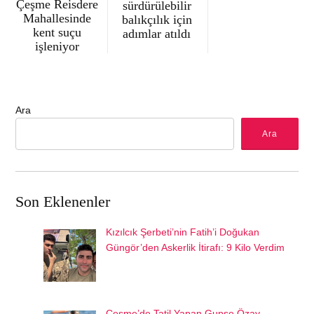
Çeşme Reisdere
sürdürülebilir
Mahallesinde
balıkçılık için
kent suçu
adımlar atıldı
işleniyor
Ara
Ara
Son Eklenenler
Kızılcık Şerbeti’nin Fatih’i Doğukan
Güngör’den Askerlik İtirafı: 9 Kilo Verdim
Çeşme’de Tatil Yapan Gupse Özay,