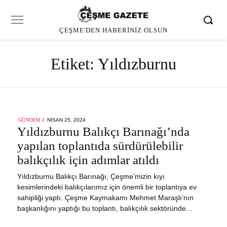
ÇEŞME'DEN HABERINIZ OLSUN
Etiket:
Yıldızburnu
POSTED
GÜNDEM
NISAN 25, 2024
ON
Yıldızburnu Balıkçı Barınağı’nda
yapılan toplantıda sürdürülebilir
balıkçılık için adımlar atıldı
Yıldızburnu Balıkçı Barınağı, Çeşme’mizin kıyı
kesimlerindeki balıkçılarımız için önemli bir toplantıya ev
sahipliği yaptı. Çeşme Kaymakamı Mehmet Maraşlı’nın
başkanlığını yaptığı bu toplantı, balıkçılık sektöründe…