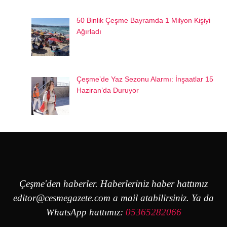
50 Binlik Çeşme Bayramda 1 Milyon Kişiyi
Ağırladı
Çeşme’de Yaz Sezonu Alarmı: İnşaatlar 15
Haziran’da Duruyor
Çeşme'den haberler. Haberleriniz haber hattımız
editor@cesmegazete.com
a mail atabilirsiniz. Ya da
WhatsApp hattımız:
05365282066