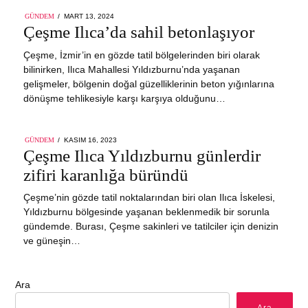
POSTED
GÜNDEM
MART 13, 2024
ON
Çeşme Ilıca’da sahil betonlaşıyor
Çeşme, İzmir’in en gözde tatil bölgelerinden biri olarak
bilinirken, Ilıca Mahallesi Yıldızburnu’nda yaşanan
gelişmeler, bölgenin doğal güzelliklerinin beton yığınlarına
dönüşme tehlikesiyle karşı karşıya olduğunu…
POSTED
GÜNDEM
KASIM 16, 2023
ON
Çeşme Ilıca Yıldızburnu günlerdir
zifiri karanlığa büründü
Çeşme’nin gözde tatil noktalarından biri olan Ilıca İskelesi,
Yıldızburnu bölgesinde yaşanan beklenmedik bir sorunla
gündemde. Burası, Çeşme sakinleri ve tatilciler için denizin
ve güneşin…
Ara