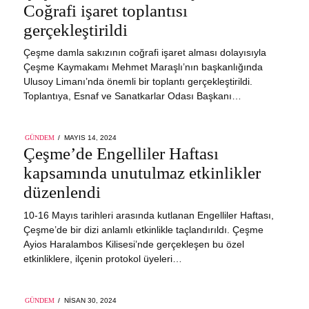
Coğrafi işaret toplantısı
gerçekleştirildi
Çeşme damla sakızının coğrafi işaret alması dolayısıyla
Çeşme Kaymakamı Mehmet Maraşlı’nın başkanlığında
Ulusoy Limanı’nda önemli bir toplantı gerçekleştirildi.
Toplantıya, Esnaf ve Sanatkarlar Odası Başkanı…
POSTED
GÜNDEM
MAYIS 14, 2024
ON
Çeşme’de Engelliler Haftası
kapsamında unutulmaz etkinlikler
düzenlendi
10-16 Mayıs tarihleri arasında kutlanan Engelliler Haftası,
Çeşme’de bir dizi anlamlı etkinlikle taçlandırıldı. Çeşme
Ayios Haralambos Kilisesi’nde gerçekleşen bu özel
etkinliklere, ilçenin protokol üyeleri…
POSTED
GÜNDEM
NISAN 30, 2024
NISAN