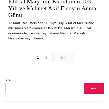
İstiklal Marşı’nın Kabulünün 103.
2024
Yılı ve Mehmet Akif Ersoy’u Anma
Günü
12 Mart 1921 tarihinde, Türkiye Büyük Millet Meclisi’nde
milli marş olarak kabul edilen İstiklal Marşı’nın 103. yıl
dönümünde, Çeşme Kaymakamı Mehmet Maraşlı
tarafından yayımlanan…
1
2
Next
Ara
Ara