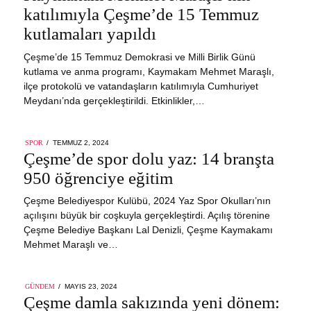
katılımıyla Çeşme’de 15 Temmuz
kutlamaları yapıldı
Çeşme’de 15 Temmuz Demokrasi ve Milli Birlik Günü
kutlama ve anma programı, Kaymakam Mehmet Maraşlı,
ilçe protokolü ve vatandaşların katılımıyla Cumhuriyet
Meydanı’nda gerçekleştirildi. Etkinlikler,…
POSTED
SPOR
TEMMUZ 2, 2024
ON
Çeşme’de spor dolu yaz: 14 branşta
950 öğrenciye eğitim
Çeşme Belediyespor Kulübü, 2024 Yaz Spor Okulları’nın
açılışını büyük bir coşkuyla gerçekleştirdi. Açılış törenine
Çeşme Belediye Başkanı Lal Denizli, Çeşme Kaymakamı
Mehmet Maraşlı ve…
POSTED
GÜNDEM
MAYIS 23, 2024
ON
Çeşme damla sakızında yeni dönem: