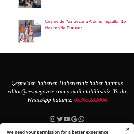
Çeşme’de Yaz Sezonu Alarmı: İnşaatlar 15
Haziran’da Duruyor
Çeşme'den haberler. Haberleriniz haber hattımız
editor@cesmegazete.com
a mail atabilirsiniz. Ya da
WhatsApp hattımız:
05365282066
Instagram
Twitter
YouTube
Google
https://wa.me/90