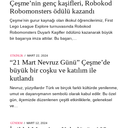
ON
Çeşme’nin genç kaşifleri, Robokod
30,
2024
Robomonsters ödülü kazandı
Çeşme’nin gurur kaynağı olan ilkokul öğrencilerimiz, First
Lego League Explore turnuvasında Robokod
Robomonsters Duyarlı Kaşifler ödülünü kazanarak büyük
bir başarıya imza attılar. Bu başarı,…
POSTED
ETKINLIK
MART 22, 2024
ON
“21 Mart Nevruz Günü” Çeşme’de
büyük bir coşku ve katılım ile
kutlandı
Nevruz, yüzyıllardır Türk ve birçok farklı kültürde yenilenme,
umut ve dayanışmanın sembolü olarak kabul edilir. Bu özel
gün, ilçemizde düzenlenen çeşitli etkinliklerle, geleneksel
ve…
POSTED
GÜNDEM
MART 12, 2024
MART
ON
12,