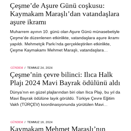
ON
Çeşme’de Aşure Günü coşkusu:
Kaymakam Maraşlı’dan vatandaşlara
aşure ikramı
Muharrem ayının 10. günü olan Aşure Günü münasebetiyle
Çeşme’de düzenlenen etkinlikte, vatandaşlara aşure ikramı
yapıldı. Mehmetçik Parkı’nda gerçekleştirilen etkinlikte,
Çeşme Kaymakamı Mehmet Maraşlı, vatandaşlara…
POSTED
GÜNDEM
TEMMUZ 24, 2024
ON
Çeşme’nin çevre bilinci: Ilıca Halk
Plajı 2024 Mavi Bayrak ödülünü aldı
Dünya’nın en güzel plajlarından biri olan Ilıca Plajı, bu yıl da
Mavi Bayrak ödülüne layık görüldü. Türkiye Çevre Eğitim
Vakfı (TÜRÇEV) koordinasyonunda yürütülen Mavi…
POSTED
GÜNDEM
TEMMUZ 16, 2024
ON
Kaymakam Mehmet Maraşlı’nın