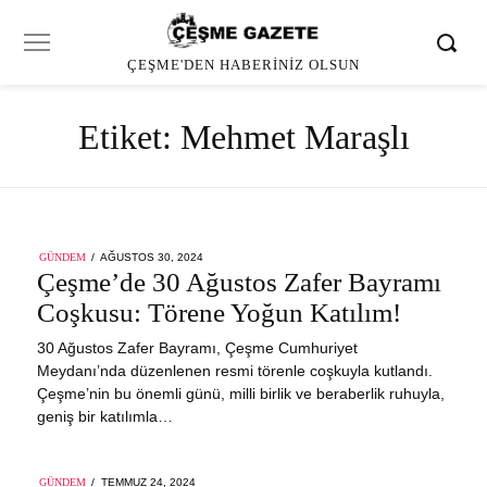
ÇEŞME'DEN HABERINIZ OLSUN
Etiket:
Mehmet Maraşlı
POSTED
GÜNDEM
AĞUSTOS 30, 2024
AĞUSTOS
ON
Çeşme’de 30 Ağustos Zafer Bayramı
30,
2024
Coşkusu: Törene Yoğun Katılım!
30 Ağustos Zafer Bayramı, Çeşme Cumhuriyet
Meydanı’nda düzenlenen resmi törenle coşkuyla kutlandı.
Çeşme’nin bu önemli günü, milli birlik ve beraberlik ruhuyla,
geniş bir katılımla…
POSTED
GÜNDEM
TEMMUZ 24, 2024