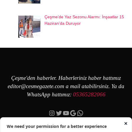
Çeşme’de Yaz Sezonu Alarmı: İnşaatlar 15
Haziran’da Duruyor
Çeşme'den haberler. Haberleriniz haber hattımız
editor@cesmegazete.com
a mail atabilirsiniz. Ya da
WhatsApp hattımız:
05365282066
Instagram
Twitter
YouTube
Google
https://wa.me/90