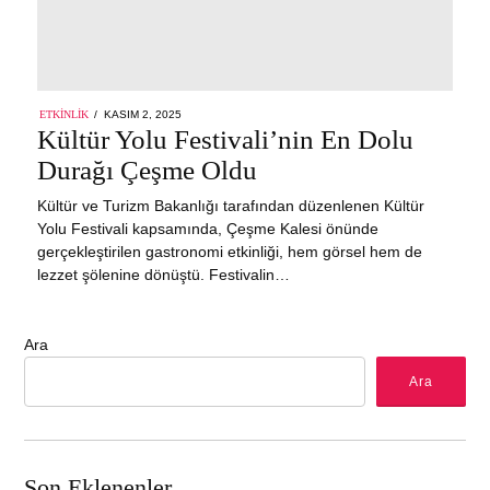
POSTED
ETKINLIK
KASIM 2, 2025
ON
Kültür Yolu Festivali’nin En Dolu
Durağı Çeşme Oldu
Kültür ve Turizm Bakanlığı tarafından düzenlenen Kültür
Yolu Festivali kapsamında, Çeşme Kalesi önünde
gerçekleştirilen gastronomi etkinliği, hem görsel hem de
lezzet şölenine dönüştü. Festivalin…
Ara
Ara
Son Eklenenler