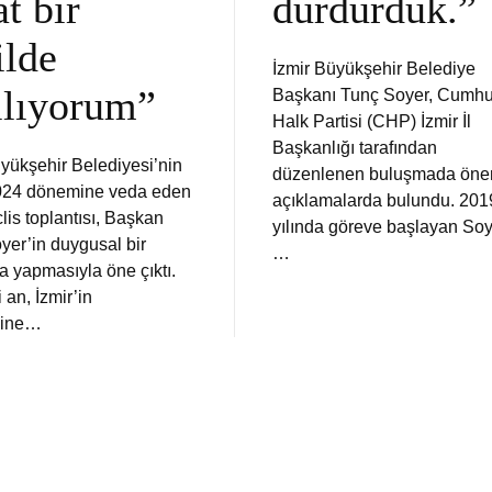
at bir
durdurduk.”
ilde
İzmir Büyükşehir Belediye
ılıyorum”
Başkanı Tunç Soyer, Cumhu
Halk Partisi (CHP) İzmir İl
Başkanlığı tarafından
üyükşehir Belediyesi’nin
düzenlenen buluşmada öne
024 dönemine veda eden
açıklamalarda bulundu. 201
lis toplantısı, Başkan
yılında göreve başlayan Soy
yer’in duygusal bir
…
 yapmasıyla öne çıktı.
i an, İzmir’in
ğine…