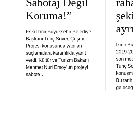
Sabotaj Değil
rah
Koruma!”
şek
ayr
Eski İzmir Büyükşehir Belediye
Başkanı Tunç Soyer, Çeşme
İzmir B
Projesi konusunda yapılan
2019-2
suçlamalara kararlılıkla yanıt
son mec
verdi. Kültür ve Turizm Bakanı
Tunç So
Mehmet Nuri Ersoy’un projeyi
konuşma
sabote…
Bu tarih
gelece