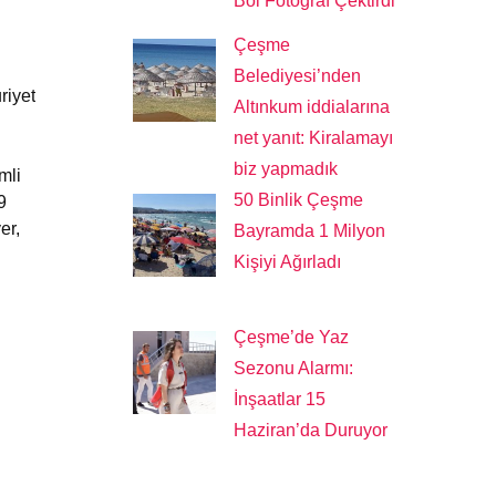
Bol Fotoğraf Çektirdi
Çeşme
Belediyesi’nden
riyet
Altınkum iddialarına
net yanıt: Kiralamayı
biz yapmadık
mli
50 Binlik Çeşme
9
er,
Bayramda 1 Milyon
Kişiyi Ağırladı
Çeşme’de Yaz
Sezonu Alarmı:
İnşaatlar 15
Haziran’da Duruyor