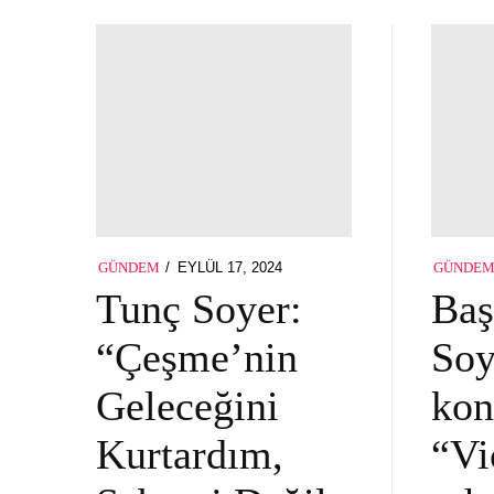
POSTED
EYLÜL 17, 2024
GÜNDEM
GÜNDE
ON
Tunç Soyer:
Baş
“Çeşme’nin
Soy
Geleceğini
kon
Kurtardım,
“Vi