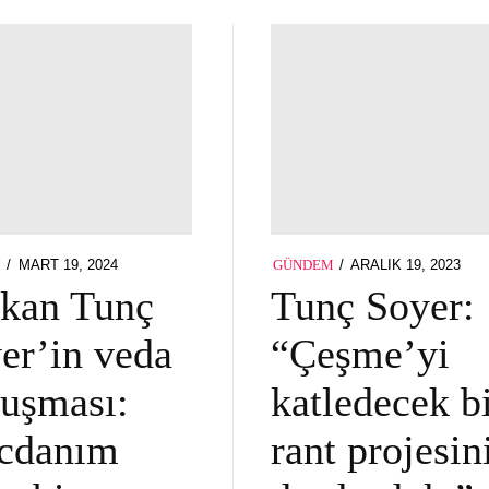
POSTED
POSTED
MART 19, 2024
ARALIK 19, 2023
M
GÜNDEM
ON
ON
kan Tunç
Tunç Soyer:
er’in veda
“Çeşme’yi
uşması:
katledecek b
cdanım
rant projesin