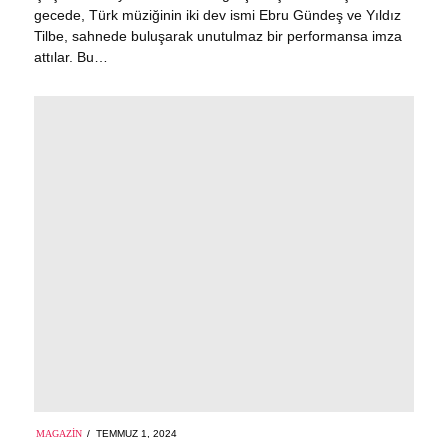
gecede, Türk müziğinin iki dev ismi Ebru Gündeş ve Yıldız
Tilbe, sahnede buluşarak unutulmaz bir performansa imza
attılar. Bu…
POSTED
MAGAZIN
TEMMUZ 1, 2024
ON