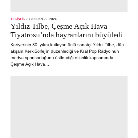
POSTED
ETKINLIK
HAZIRAN 29, 2024
ON
Yıldız Tilbe, Çeşme Açık Hava
Tiyatrosu’nda hayranlarını büyüledi
Kariyerinin 30. yılını kutlayan ünlü sanatçı Yıldız Tilbe, dün
akşam KerkiSolfej’in düzenlediği ve Kral Pop Radyo’nun
medya sponsorluğunu üstlendiği etkinlik kapsamında
Çeşme Açık Hava…