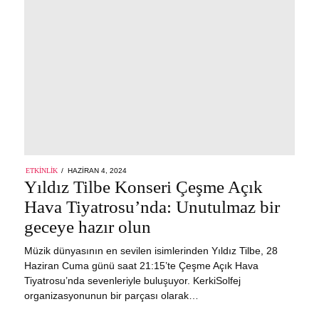
POSTED
ETKINLIK
HAZIRAN 4, 2024
HAZIRAN
ON
Yıldız Tilbe Konseri Çeşme Açık
4,
2024
Hava Tiyatrosu’nda: Unutulmaz bir
geceye hazır olun
Müzik dünyasının en sevilen isimlerinden Yıldız Tilbe, 28
Haziran Cuma günü saat 21:15’te Çeşme Açık Hava
Tiyatrosu’nda sevenleriyle buluşuyor. KerkiSolfej
organizasyonunun bir parçası olarak…