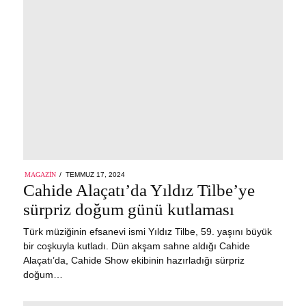
POSTED
MAGAZIN
TEMMUZ 17, 2024
ON
Cahide Alaçatı’da Yıldız Tilbe’ye
sürpriz doğum günü kutlaması
Türk müziğinin efsanevi ismi Yıldız Tilbe, 59. yaşını büyük
bir coşkuyla kutladı. Dün akşam sahne aldığı Cahide
Alaçatı’da, Cahide Show ekibinin hazırladığı sürpriz
doğum…