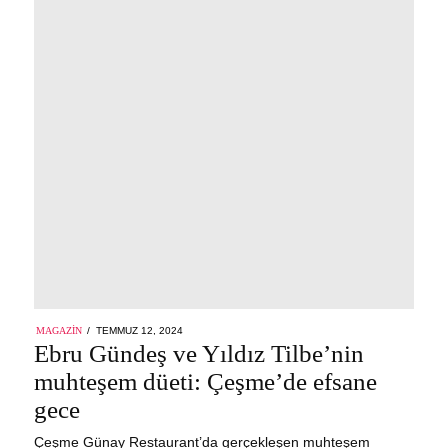
POSTED
MAGAZIN
TEMMUZ 12, 2024
ON
Ebru Gündeş ve Yıldız Tilbe’nin
muhteşem düeti: Çeşme’de efsane
gece
Çeşme Günay Restaurant’da gerçekleşen muhteşem