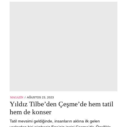
POSTED
MAGAZIN
AĞUSTOS 23, 2023
ON
Yıldız Tilbe’den Çeşme’de hem tatil
hem de konser
Tatil mevsimi geldiğinde, insanların aklına ilk gelen