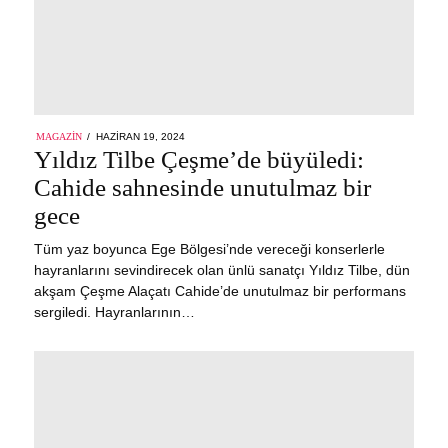
POSTED
MAGAZIN
HAZIRAN 19, 2024
ON
Yıldız Tilbe Çeşme’de büyüledi:
Cahide sahnesinde unutulmaz bir
gece
Tüm yaz boyunca Ege Bölgesi’nde vereceği konserlerle
hayranlarını sevindirecek olan ünlü sanatçı Yıldız Tilbe, dün
akşam Çeşme Alaçatı Cahide’de unutulmaz bir performans
sergiledi. Hayranlarının…