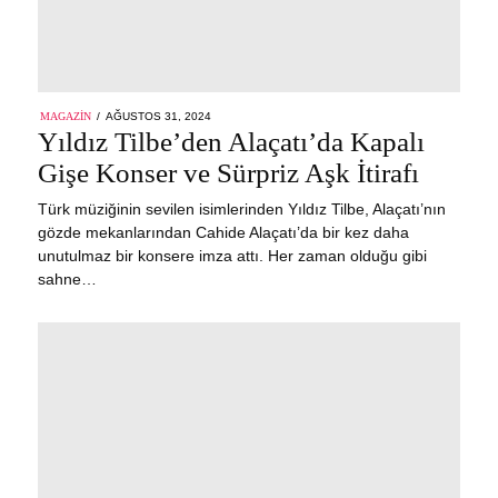
POSTED
MAGAZIN
AĞUSTOS 31, 2024
AĞUSTOS
ON
Yıldız Tilbe’den Alaçatı’da Kapalı
31,
2024
Gişe Konser ve Sürpriz Aşk İtirafı
Türk müziğinin sevilen isimlerinden Yıldız Tilbe, Alaçatı’nın
gözde mekanlarından Cahide Alaçatı’da bir kez daha
unutulmaz bir konsere imza attı. Her zaman olduğu gibi
sahne…