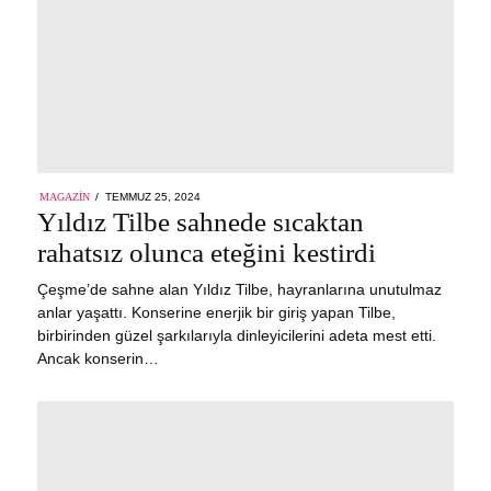
POSTED
MAGAZIN
TEMMUZ 25, 2024
TEMMUZ
ON
Yıldız Tilbe sahnede sıcaktan
25,
2024
rahatsız olunca eteğini kestirdi
Çeşme’de sahne alan Yıldız Tilbe, hayranlarına unutulmaz
anlar yaşattı. Konserine enerjik bir giriş yapan Tilbe,
birbirinden güzel şarkılarıyla dinleyicilerini adeta mest etti.
Ancak konserin…