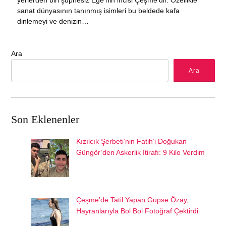
yerlerden biri şüphesiz Ege’nin incisi Çeşme’dir. Özellikle
sanat dünyasının tanınmış isimleri bu beldede kafa
dinlemeyi ve denizin…
Ara
Ara
Son Eklenenler
Kızılcık Şerbeti’nin Fatih’i Doğukan
Güngör’den Askerlik İtirafı: 9 Kilo Verdim
Çeşme’de Tatil Yapan Gupse Özay,
Hayranlarıyla Bol Bol Fotoğraf Çektirdi