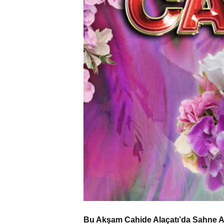
Bu Akşam Cahide Alaçatı’da Sahne A