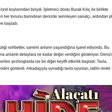
 özel koylarından biriydi. İşletmeci dostu Burak Kılıç ile birlikte
in her tonunu barındıran denizde serinleyen sanatçı, ardından pl
ye başladı.
tığı sohbetler, samimi anların yaşandığına işaret ediyordu. Bu
ma anlamlı detaylara ne kadar değer verdiğini gösteriyor. Deniz
len şezlonglarda ise bir diğer keyifli etkinlik başladı: Tavla.
endini gösterdi. Arkadaşıyla oynadığı tavla oyunları, tatilin renkli