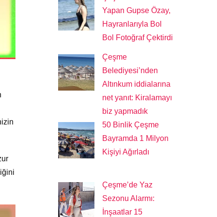
Yapan Gupse Özay,
Hayranlarıyla Bol
Bol Fotoğraf Çektirdi
Çeşme
Belediyesi’nden
Altınkum iddialarına
h
net yanıt: Kiralamayı
biz yapmadık
izin
50 Binlik Çeşme
Bayramda 1 Milyon
Kişiyi Ağırladı
zur
iğini
Çeşme’de Yaz
Sezonu Alarmı:
İnşaatlar 15