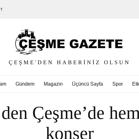
ET
ÇEŞME'DEN HABERINIZ OLSUN
am
Gündem
Magazin
Üçüncü Sayfa
Spor
Etk
e’den Çeşme’de hem 
konser