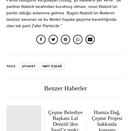
Partisi olduğunu vurgulayan Özdağ, şu ifadelere yer verdi: “Bir
partinin Atatürk tarafından kurulmuş olması, onun Atatürk’ün
partisi olduğu anlamına gelmez. Bugün Atatürk’ün ilkelerini
tavizsiz savunan ve bu ilkeleri hayata geçirme kararlılığında
olan tek parti Zafer Partisi’dir.”
TAGS:
SIYASET
ÜMIT ÖZDAĞ
Benzer Haberler
Çeşme Belediye
Hamza Dağ,
Başkanı Lal
Çeşme Projesi
Denizli’den
hakkında
İsrail’e tepki:
konuştu