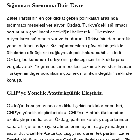
Sığınmacı Sorununa Dair Tavır
Zafer Partisi’nin en çok dikkat çeken politikaları arasında
sığınmacı meselesi yer alıyor. Özdağ, Türkiye’deki sığınmacı
sorununun çözülmesi gerektiğini belirterek, “Ülkemizde
milyonlarca sığınmacı var ve bu durum Türkiye’nin demografik
yapısını tehdit ediyor. Biz, sığınmacıların güvenli bir şekilde
ülkelerine dönüşlerini sağlayacak politikalara sahibiz” dedi.
Özdağ, bu konunun Türkiye’nin geleceği için kritik olduğunu
vurgulayarak, “Sığınmacılar meselesi çözüme kavuşturulmadan
Türkiye’nin diğer sorunlarını çözmek mümkün değildir” şeklinde
konuştu.
CHP’ye Yönelik Atatürkçülük Eleştirisi
Özdağ’ın konuşmasında en dikkat çekici noktalarından biri,
CHP’ye yönelik eleştirileri oldu. CHP’nin Atatürk ilkelerinden
uzaklaştığını iddia eden Özdağ, partinin kuruluş değerlerinden
saparak, günümüz siyasi atmosferine uyum sağlayamadığını
savundu. Özellikle Atatürkçü çizgiyi sürdüren tek partinin Zafer