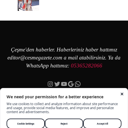
Çeşme'den haberler. Haberleriniz haber hattımız
editor@cesmegazete.com
a mail atabilirsiniz. Ya da
WhatsApp hattımız:
05365282066
Instagram
Twitter
YouTube
Google
https://wa.me/90
ÇEŞME GAZETE - TÜM HAKKI SAKLIDIR -
KÜNYE