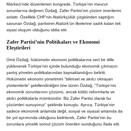
Merkezi’nde düzenlenen kongrede, Türkiye’nin mevcut
sorunlarına değinen Özdağ, Zafer Partisi’nin çözüm önerilerini
anlattı. Özellikle CHP’nin Atatürkçülük çizgisinden saptığını
savunan Özdağ, partisinin Atatürk’ün ilkelerine sadık kalan tek
siyasi oluşum olduğunu iddia etti.
Zafer Partisi’nin Politikaları ve Ekonomi
Eleştirileri
Ümit Özdağ, hükümetin ekonomi politikalarına sert bir dille
yüklenerek Türkiye’nin içinde bulunduğu ekonomik çıkmazın
yanlış yönetim politikalarından kaynaklandığını belirtti.
Hükümetin ekonomi yönetimini “bilimsel ve akılcı olmayan
yöntemlerle” şekillendirdiğini öne süren Özdağ, “Türkiye’nin
ekonomik sorunlarının çözümü, ancak köklü reformlarla ve
akılcı politikalarla mümkündür. Biz Zafer Partisi olarak bu
çözümleri sunuyoruz” şeklinde konuştu. Ayrıca, Türkiye’nin
sadece ekonomik anlamda değil, sosyal ve siyasal anlamda da
bir yol ayrımında olduğunu belirterek, Zafer Partisi’nin bu
sorunlara yönelik somut çözüm önerileri sunduğunu ifade etti.