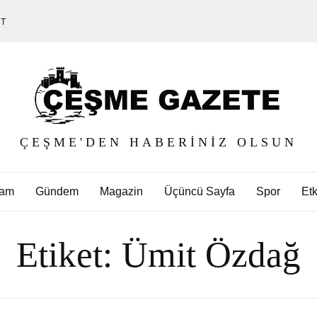
ET
ÇEŞME'DEN HABERINIZ OLSUN
am
Gündem
Magazin
Üçüncü Sayfa
Spor
Etk
Etiket:
Ümit Özdağ