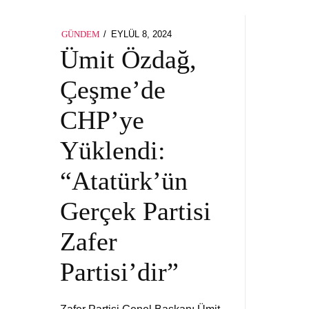
POSTED
EYLÜL 8, 2024
GÜNDEM
ON
Ümit Özdağ,
Çeşme’de
CHP’ye
Yüklendi:
“Atatürk’ün
Gerçek Partisi
Zafer
Partisi’dir”