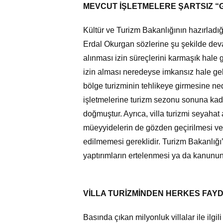
MEVCUT İŞLETMELERE ŞARTSIZ “GE
Kültür ve Turizm Bakanlığının hazırladığ
Erdal Okurgan sözlerine şu şekilde devam 
alınması izin süreçlerini karmaşık hale 
izin alması neredeyse imkansız hale ge
bölge turizminin tehlikeye girmesine neden
işletmelerine turizm sezonu sonuna kadar
doğmuştur. Ayrıca, villa turizmi seyahat 
müeyyidelerin de gözden geçirilmesi ve 
edilmemesi gereklidir. Turizm Bakanlığ
yaptırımların ertelenmesi ya da kanunun 
VİLLA TURİZMİNDEN HERKES FAY
Basında çıkan milyonluk villalar ile il