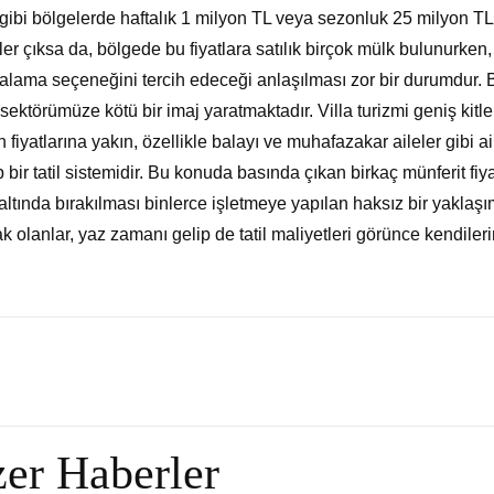
gibi bölgelerde haftalık 1 milyon TL veya sezonluk 25 milyon TL
rler çıksa da, bölgede bu fiyatlara satılık birçok mülk bulunurken,
iralama seçeneğini tercih edeceği anlaşılması zor bir durumdur. 
ktörümüze kötü bir imaj yaratmaktadır. Villa turizmi geniş kitle
 fiyatlarına yakın, özellikle balayı ve muhafazakar aileler gibi ai
p bir tatil sistemidir. Bu konuda basında çıkan birkaç münferit fiy
 altında bırakılması binlerce işletmeye yapılan haksız bir yaklaşı
 olanlar, yaz zamanı gelip de tatil maliyetleri görünce kendiler
er Haberler