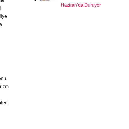
mar
Haziran’da Duruyor
i
liye
a
onu
urizm
aleni