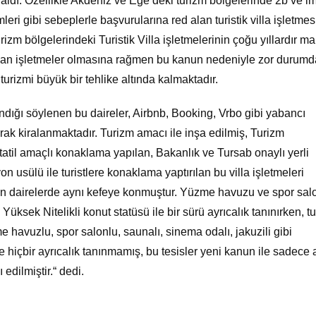
i aldı. Özellikle Akdeniz ve Ege’deki turizm bölgelerinde 2b ve i
mleri gibi sebeplerle başvurularına red alan turistik villa işletmes
zm bölgelerindeki Turistik Villa işletmelerinin çoğu yıllardır ma
uyan işletmeler olmasına rağmen bu kanun nedeniyle zor durumd
a turizmi büyük bir tehlike altında kalmaktadır.
ndığı söylenen bu daireler, Airbnb, Booking, Vrbo gibi yabancı
rak kiralanmaktadır. Turizm amacı ile inşa edilmiş, Turizm
 tatil amaçlı konaklama yapılan, Bakanlık ve Tursab onaylı yerli
 usülü ile turistlere konaklama yaptırılan bu villa işletmeleri
an dairelerde aynı kefeye konmuştur. Yüzme havuzu ve spor sal
Yüksek Nitelikli konut statüsü ile bir sürü ayrıcalık tanınırken, t
 havuzlu, spor salonlu, saunalı, sinema odalı, jakuzili gibi
ine hiçbir ayrıcalık tanınmamış, bu tesisler yeni kanun ile sadece 
edilmiştir.“ dedi.