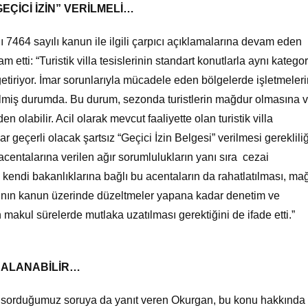
ÇİCİ İZİN” VERİLMELİ…
ı 7464 sayılı kanun ile ilgili çarpıcı açıklamalarına devam eden
etti: “Turistik villa tesislerinin standart konutlarla aynı katego
getiriyor. İmar sorunlarıyla mücadele eden bölgelerde işletmeler
lmiş durumda. Bu durum, sezonda turistlerin mağdur olmasına 
 olabilir. Acil olarak mevcut faaliyette olan turistik villa
 geçerli olacak şartsız “Geçici İzin Belgesi” verilmesi gerekliliğ
acentalarına verilen ağır sorumlulukların yanı sıra
cezai
kendi bakanlıklarına bağlı bu acentaların da rahatlatılması, ma
ı’nın kanun üzerinde düzeltmeler yapana kadar denetim ve
makul sürelerde mutlaka uzatılması gerektiğini de ifade etti.”
DALANABİLİR…
gili sorduğumuz soruya da yanıt veren Okurgan, bu konu hakkında