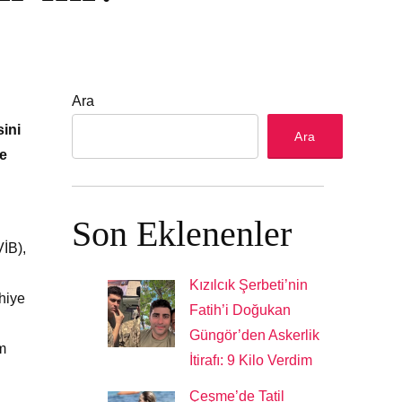
Ara
sini
Ara
ğe
Son Eklenenler
VİB),
Kızılcık Şerbeti’nin
hiye
Fatih’i Doğukan
Güngör’den Askerlik
im
İtirafı: 9 Kilo Verdim
Çeşme’de Tatil