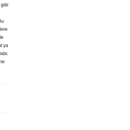
 gibi
Bu
lere
le
at ya
mdır.
ine