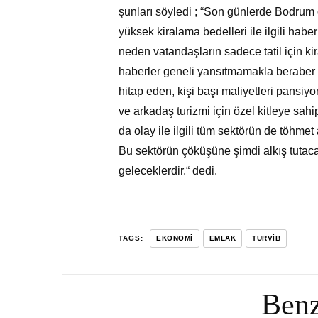
şunları söyledi ; “Son günlerde Bodrum 
yüksek kiralama bedelleri ile ilgili habe
neden vatandaşların sadece tatil için k
haberler geneli yansıtmamakla beraber se
hitap eden, kişi başı maliyetleri pansiyon
ve arkadaş turizmi için özel kitleye sahi
da olay ile ilgili tüm sektörün de töhmet
Bu sektörün çöküşüne şimdi alkış tutacak
geleceklerdir.“ dedi.
TAGS:
EKONOMI
EMLAK
TURVİB
Benz