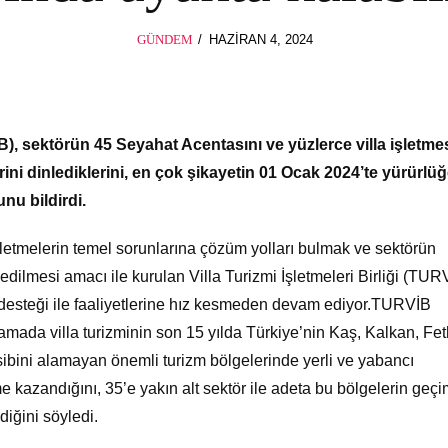
POSTED
GÜNDEM
HAZIRAN 4, 2024
HAZIRAN
ON
4,
2024
VİB), sektörün 45 Seyahat Acentasını ve yüzlerce villa işletme
rini dinlediklerini, en çok şikayetin 01 Ocak 2024’te yürürlü
unu bildirdi.
işletmelerin temel sorunlarına çözüm yolları bulmak ve sektörün
edilmesi amacı ile kurulan Villa Turizmi İşletmeleri Birliği (TUR
 desteği ile faaliyetlerine hız kesmeden devam ediyor.TURVİB
ada villa turizminin son 15 yılda Türkiye’nin Kaş, Kalkan, Fet
sibini alamayan önemli turizm bölgelerinde yerli ve yabancı
ivme kazandığını, 35’e yakın alt sektör ile adeta bu bölgelerin geç
diğini söyledi.