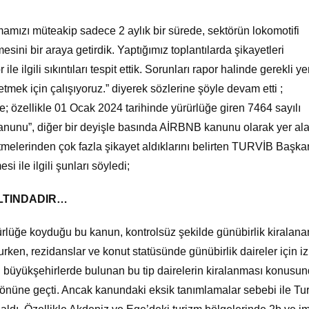
 almamızı müteakip sadece 2 aylık bir sürede, sektörün lokomotifi
esini bir araya getirdik. Yaptığımız toplantılarda şikayetleri
le ilgili sıkıntıları tespit ettik. Sorunları rapor halinde gerekli ye
tmek için çalışıyoruz.” diyerek sözlerine şöyle devam etti ;
e; özellikle 01 Ocak 2024 tarihinde yürürlüğe giren 7464 sayılı
anunu”, diğer bir deyişle basında AİRBNB kanunu olarak yer al
letmelerinden çok fazla şikayet aldıklarını belirten TURVİB Başka
ile ilgili şunları söyledi;
ALTINDADIR…
rürlüğe koyduğu bu kanun, kontrolsüz şekilde günübirlik kiralana
lurken, rezidanslar ve konut statüsünde günübirlik daireler için iz
n büyükşehirlerde bulunan bu tip dairelerin kiralanması konusu
önüne geçti. Ancak kanundaki eksik tanımlamalar sebebi ile Tu