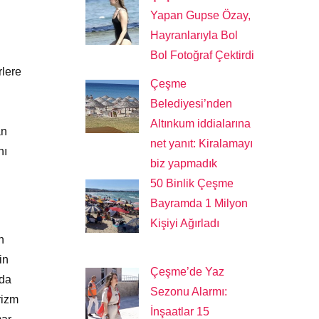
Yapan Gupse Özay,
Hayranlarıyla Bol
Bol Fotoğraf Çektirdi
rlere
Çeşme
Belediyesi’nden
Altınkum iddialarına
an
net yanıt: Kiralamayı
nı
biz yapmadık
50 Binlik Çeşme
Bayramda 1 Milyon
Kişiyi Ağırladı
n
in
Çeşme’de Yaz
nda
Sezonu Alarmı:
rizm
İnşaatlar 15