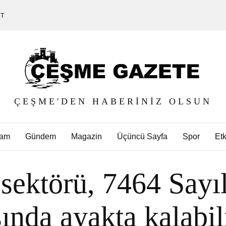
ET
ÇEŞME'DEN HABERINIZ OLSUN
am
Gündem
Magazin
Üçüncü Sayfa
Spor
Etk
 sektörü, 7464 Sayı
sında ayakta kalabil