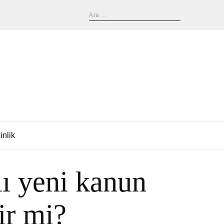
inlik
lı yeni kanun
ir mi?