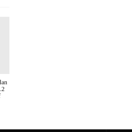
lan
.2
f