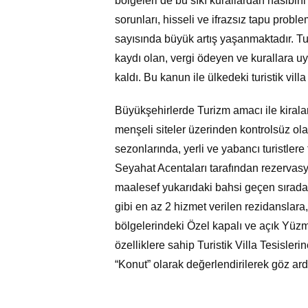
bölgeleri de bu sıkı kurallardan nasibin
sorunları, hisseli ve ifrazsız tapu proble
sayısında büyük artış yaşanmaktadır. Turi
kaydı olan, vergi ödeyen ve kurallara 
kaldı. Bu kanun ile ülkedeki turistik vill
Büyükşehirlerde Turizm amacı ile kirala
menşeli siteler üzerinden kontrolsüz ola
sezonlarında, yerli ve yabancı turistlere
Seyahat Acentaları tarafından rezervasyon
maalesef yukarıdaki bahsi geçen sırad
gibi en az 2 hizmet verilen rezidanslara, 
bölgelerindeki Özel kapalı ve açık Yüzme
özelliklere sahip Turistik Villa Tesisler
“Konut” olarak değerlendirilerek göz ardı 