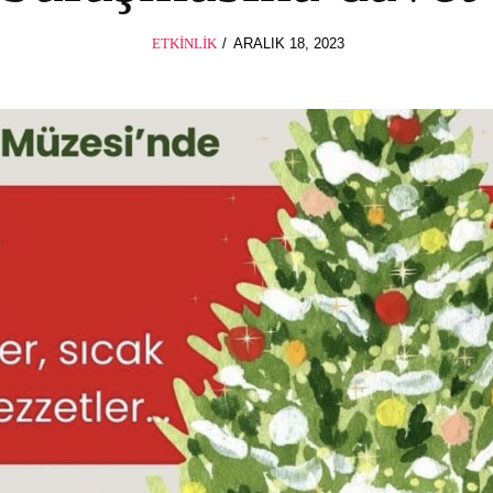
POSTED
ETKINLIK
ARALIK 18, 2023
ŞUBAT
ON
8,
2024