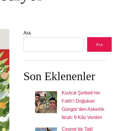
Ara
Ara
Son Eklenenler
Kızılcık Şerbeti’nin
Fatih’i Doğukan
Güngör’den Askerlik
İtirafı: 9 Kilo Verdim
Çeşme’de Tatil