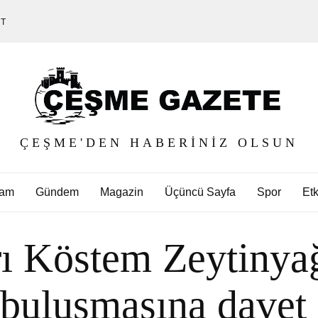
ET
ÇEŞME'DEN HABERINIZ OLSUN
am
Gündem
Magazin
Üçüncü Sayfa
Spor
Etk
arı Köstem Zeytinya
 buluşmasına davet