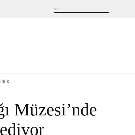
inlik
ğı Müzesi’nde
 ediyor