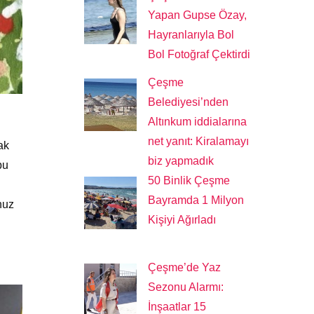
Yapan Gupse Özay,
Hayranlarıyla Bol
Bol Fotoğraf Çektirdi
Çeşme
Belediyesi’nden
Altınkum iddialarına
net yanıt: Kiralamayı
ak
biz yapmadık
bu
50 Binlik Çeşme
Bayramda 1 Milyon
nuz
Kişiyi Ağırladı
Çeşme’de Yaz
Sezonu Alarmı:
İnşaatlar 15