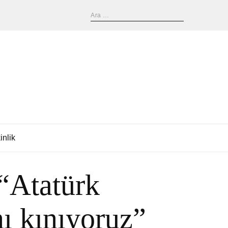
inlik
“Atatürk
nı kınıyoruz”