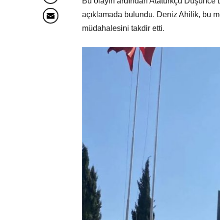
Bu olayın ardından Atatürkçü Düşünce 
açıklamada bulundu. Deniz Ahilik, bu menf
müdahalesini takdir etti.