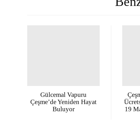
Benz
Gülcemal Vapuru
Çeşm
Çeşme’de Yeniden Hayat
Ücret
Buluyor
19 Ma