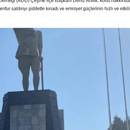
Derneği (ADD) Çeşme İlçe Başkanı Deniz Ahilik, konu hakkında 
ur saldırıyı şiddetle kınadı ve emniyet güçlerinin hızlı ve etkili