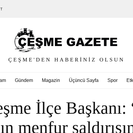
ET
ÇEŞME'DEN HABERINIZ OLSUN
am
Gündem
Magazin
Üçüncü Sayfa
Spor
Etk
me İlçe Başkanı: 
n menfur saldırısı