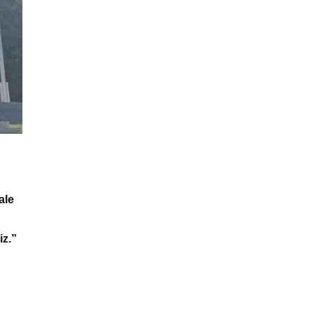
ale
iz.”