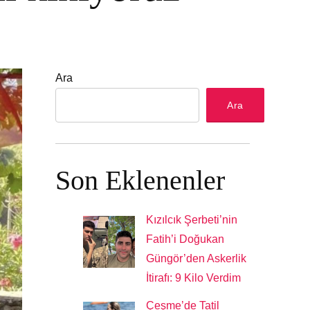
Ara
Ara
Son Eklenenler
Kızılcık Şerbeti’nin
Fatih’i Doğukan
Güngör’den Askerlik
İtirafı: 9 Kilo Verdim
Çeşme’de Tatil