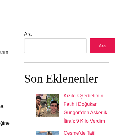
Ara
Ara
arım
Son Eklenenler
Kızılcık Şerbeti’nin
Fatih’i Doğukan
ma,
Güngör’den Askerlik
İtirafı: 9 Kilo Verdim
iğine
Çeşme’de Tatil