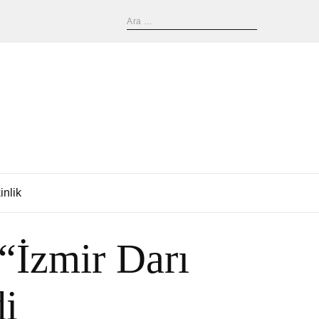
inlik
“İzmir Darı
di