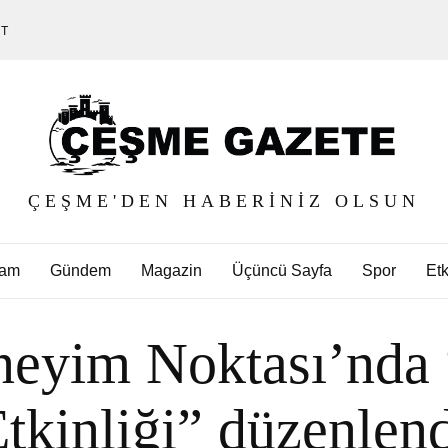
ET
ÇEŞME'DEN HABERINIZ OLSUN
am
Gündem
Magazin
Üçüncü Sayfa
Spor
Etk
neyim Noktası’nda 
tkinliği” düzenlen