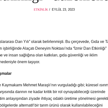
POSTED
ETKINLIK
EYLÜL 23, 2023
EYLÜL
ON
23,
2023
slararası Darı Yılı” olarak belirlenmişti. Bu çerçevede, Gıda ve T
n işbirliğinde Alaçatı Deneyim Noktası’nda “İzmir Darı Etkinliği”
 ve insan sağlığına olan katkıları, gıda güvenliği ve iklim
i nedeniyle önem taşıyor.
şmalar
 Kaymakamı Mehmet Maraşlı’nın vurguladığı gibi; küresel ısın
karşısında darının ne kadar kritik bir rol oynayabileceği üzerinde
etim anlayışından ziyade ihtiyaç odaklı üretime yönelmesi gerekt
n bölgelerde alternatif bir tarım ürünü olarak kullanılabileceğini