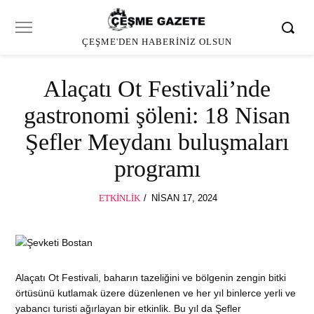
ÇEŞME'DEN HABERINIZ OLSUN
Alaçatı Ot Festivali’nde
gastronomi şöleni: 18 Nisan
Şefler Meydanı buluşmaları
programı
POSTED
ETKINLIK
NISAN 17, 2024
NISAN
ON
17,
2024
Alaçatı Ot Festivali, baharın tazeliğini ve bölgenin zengin bitki
örtüsünü kutlamak üzere düzenlenen ve her yıl binlerce yerli ve
yabancı turisti ağırlayan bir etkinlik. Bu yıl da Şefler