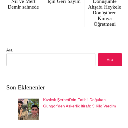
Nil ve Mert
İçin Geri Sayım
Dönüşümle
Demir sahnede
Ahşabı Heykele
Dönüştüren
Kimya
Öğretmeni
Ara
Ara
Son Eklenenler
Kızılcık Şerbeti’nin Fatih’i Doğukan
Güngör’den Askerlik İtirafı: 9 Kilo Verdim