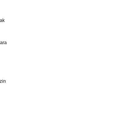
mak
lara
zin