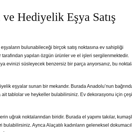
ı ve Hediyelik Eşya Satış
k eşyaların bulunabileceği birçok satış noktasına ev sahipliği
 tarafından yapılan özgün ürünler ve el işleri sergilenmektedir.
veya evinizi süsleyecek benzersiz bir parça arıyorsanız, bu noktal
hediyelik eşyalar sunan bir mekandır. Burada Anadolu’nun bağrınd
ait tablolar ve heykeller bulabilirsiniz. Ev dekorasyonu için çeşit
lerin uğrak noktalarından biridir. Burada el yapımı takılar, kumaşl
eri bulabilirsiniz. Ayrıca Alaçatılı kadınların geleneksel dokumacıl