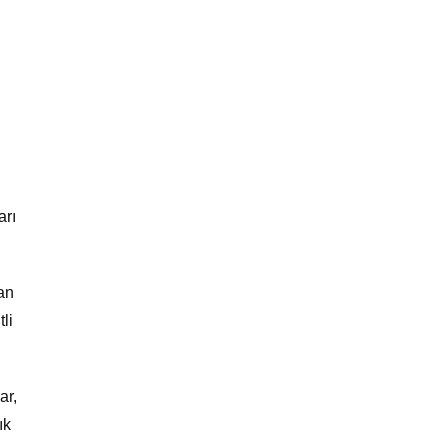
arı
an
li
ar,
ık