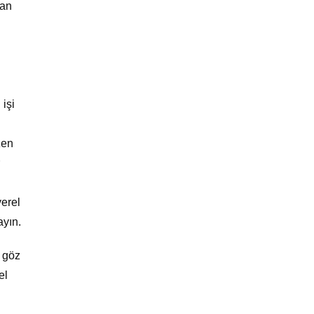
dan
 işi
zen
erel
ayın.
i göz
el