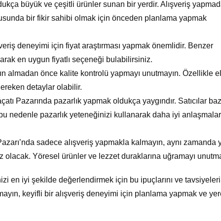
ukça büyük ve çeşitli ürünler sunan bir yerdir. Alışveriş yapma
nusunda bir fikir sahibi olmak için önceden planlama yapmak
ışveriş deneyimi için fiyat araştırması yapmak önemlidir. Benzer
ırarak en uygun fiyatlı seçeneği bulabilirsiniz.
tın almadan önce kalite kontrolü yapmayı unutmayın. Özellikle el
ereken detaylar olabilir.
açatı Pazarında pazarlık yapmak oldukça yaygındır. Satıcılar ba
 bu nedenle pazarlık yeteneğinizi kullanarak daha iyi anlaşmalar
 Pazarı’nda sadece alışveriş yapmakla kalmayın, aynı zamanda y
nız olacak. Yöresel ürünler ve lezzet duraklarına uğramayı unutm
zi en iyi şekilde değerlendirmek için bu ipuçlarını ve tavsiyeler
ın, keyifli bir alışveriş deneyimi için planlama yapmak ve yer