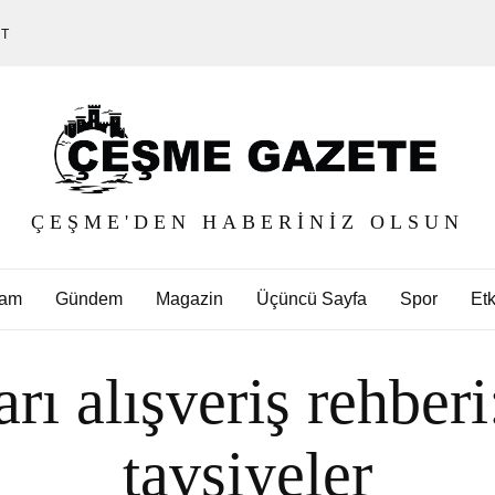
ET
ÇEŞME'DEN HABERINIZ OLSUN
am
Gündem
Magazin
Üçüncü Sayfa
Spor
Etk
rı alışveriş rehberi
tavsiyeler