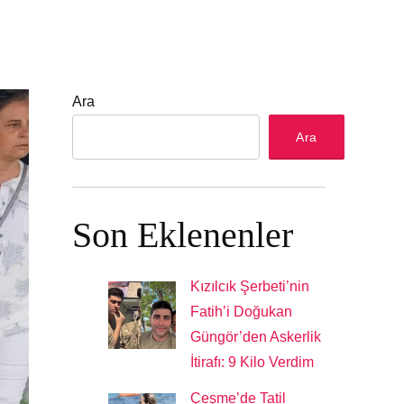
Ara
Ara
Son Eklenenler
Kızılcık Şerbeti’nin
Fatih’i Doğukan
Güngör’den Askerlik
İtirafı: 9 Kilo Verdim
Çeşme’de Tatil