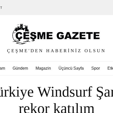
ET
ÇEŞME'DEN HABERINIZ OLSUN
am
Gündem
Magazin
Üçüncü Sayfa
Spor
Etk
ürkiye Windsurf Ş
rekor katılım