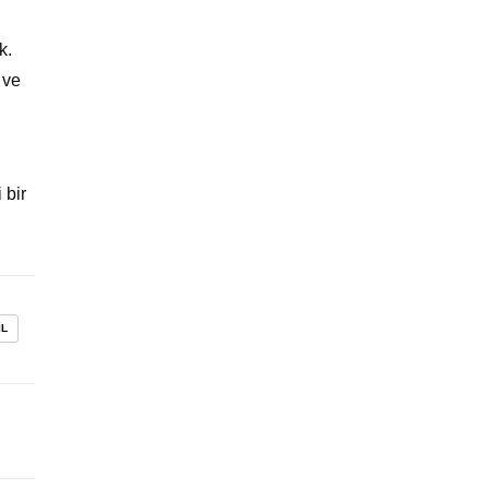
k.
 ve
 bir
IL