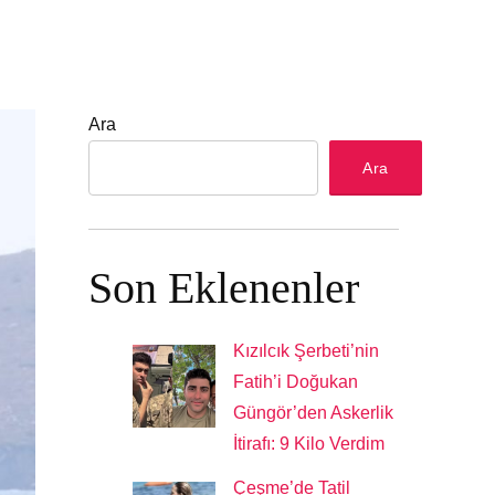
Ara
Ara
Son Eklenenler
Kızılcık Şerbeti’nin
Fatih’i Doğukan
Güngör’den Askerlik
İtirafı: 9 Kilo Verdim
Çeşme’de Tatil