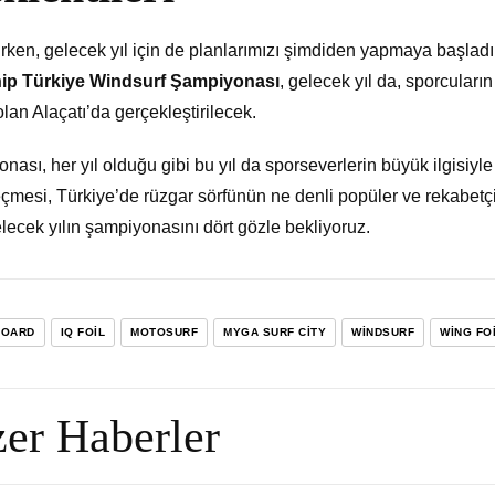
rirken, gelecek yıl için de planlarımızı şimdiden yapmaya başladı
p Türkiye Windsurf Şampiyonası
, gelecek yıl da, sporcuların
lan Alaçatı’da gerçekleştirilecek.
sı, her yıl olduğu gibi bu yıl da sporseverlerin büyük ilgisiyle
geçmesi, Türkiye’de rüzgar sörfünün ne denli popüler ve rekabetçi
lecek yılın şampiyonasını dört gözle bekliyoruz.
BOARD
IQ FOIL
MOTOSURF
MYGA SURF CITY
WINDSURF
WING FO
er Haberler