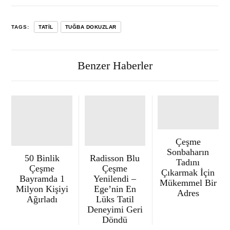
TAGS:
TATIL
TUĞBA DOKUZLAR
Benzer Haberler
Çeşme
Sonbaharın
50 Binlik
Radisson Blu
Tadını
Çeşme
Çeşme
Çıkarmak İçin
Bayramda 1
Yenilendi –
Mükemmel Bir
Milyon Kişiyi
Ege’nin En
Adres
Ağırladı
Lüks Tatil
Deneyimi Geri
Döndü