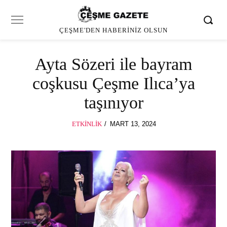
ÇEŞME'DEN HABERINIZ OLSUN
Ayta Sözeri ile bayram
coşkusu Çeşme Ilıca’ya
taşınıyor
POSTED
ETKINLIK
MART 13, 2024
ON