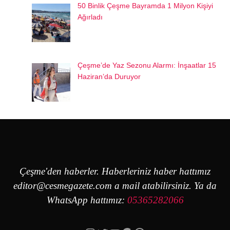
50 Binlik Çeşme Bayramda 1 Milyon Kişiyi
Ağırladı
Çeşme’de Yaz Sezonu Alarmı: İnşaatlar 15
Haziran’da Duruyor
Çeşme'den haberler. Haberleriniz haber hattımız
editor@cesmegazete.com
a mail atabilirsiniz. Ya da
WhatsApp hattımız:
05365282066