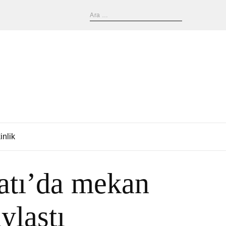
inlik
atı’da mekan
ylaştı