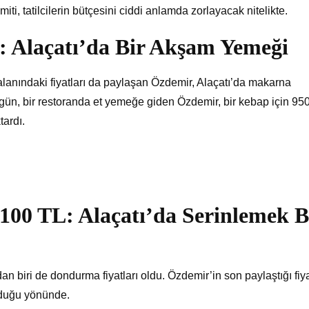
ti, tatilcilerin bütçesini ciddi anlamda zorlayacak nitelikte.
: Alaçatı’da Bir Akşam Yemeği
lanındaki fiyatları da paylaşan Özdemir, Alaçatı’da makarna
si gün, bir restoranda et yemeğe giden Özdemir, bir kebap için 95
tardı.
00 TL: Alaçatı’da Serinlemek B
n biri de dondurma fiyatları oldu. Özdemir’in son paylaştığı fiy
lduğu yönünde.