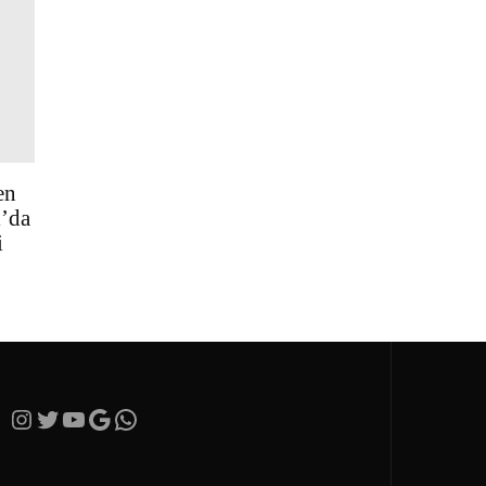
en
ı’da
i
Instagram
Twitter
YouTube
Google
https://wa.me/905365282066