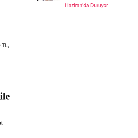
Haziran’da Duruyor
0 TL,
ile
at