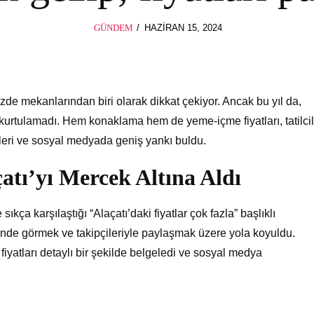
POSTED
GÜNDEM
HAZIRAN 15, 2024
HAZIRAN
ON
15,
2024
zde mekanlarından biri olarak dikkat çekiyor. Ancak bu yıl da,
urtulamadı. Hem konaklama hem de yeme-içme fiyatları, tatilcil
eleri ve sosyal medyada geniş yankı buldu.
tı’yı Mercek Altına Aldı
sıkça karşılaştığı “Alaçatı’daki fiyatlar çok fazla” başlıklı
rinde görmek ve takipçileriyle paylaşmak üzere yola koyuldu.
fiyatları detaylı bir şekilde belgeledi ve sosyal medya