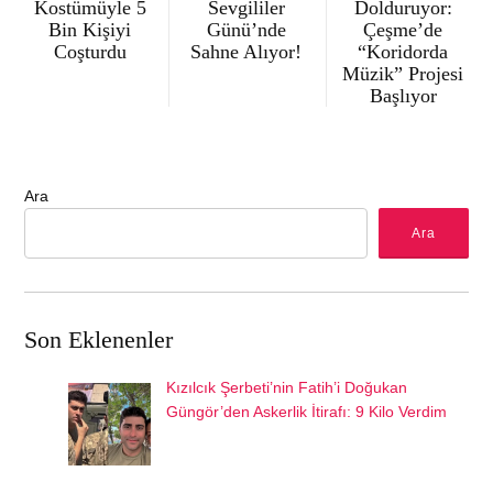
Kostümüyle 5
Sevgililer
Dolduruyor:
Bin Kişiyi
Günü’nde
Çeşme’de
Coşturdu
Sahne Alıyor!
“Koridorda
Müzik” Projesi
Başlıyor
Ara
Ara
Son Eklenenler
Kızılcık Şerbeti’nin Fatih’i Doğukan
Güngör’den Askerlik İtirafı: 9 Kilo Verdim