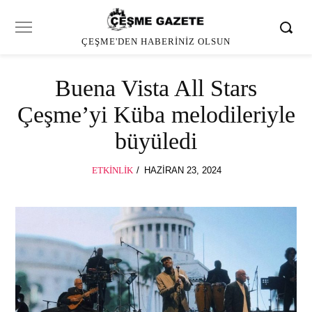
ÇEŞME'DEN HABERINIZ OLSUN
Buena Vista All Stars
Çeşme’yi Küba melodileriyle
büyüledi
POSTED
ETKINLIK
HAZIRAN 23, 2024
HAZIRAN
ON
23,
2024