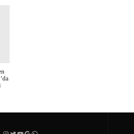
en
ı’da
i
Instagram
Twitter
YouTube
Google
https://wa.me/905365282066