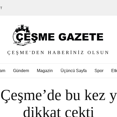
ET
ÇEŞME'DEN HABERINIZ OLSUN
am
Gündem
Magazin
Üçüncü Sayfa
Spor
Etk
Çeşme’de bu kez ye
dikkat çekti