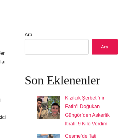
Ara
Ara
fer
lar
Son Eklenenler
Kızılcık Şerbeti’nin
i
Fatih’i Doğukan
Güngör’den Askerlik
ici
İtirafı: 9 Kilo Verdim
Çeşme’de Tatil