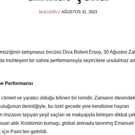
POSTED
MAGAZIN
AĞUSTOS 31, 2023
AĞUSTOS
ON
31,
2023
 müziğinin tartışmasız öncüsü Diva Bülent Ersoy, 30 Ağustos Za
da muhteşem bir sahne performansıyla seyircilere unutulmaz an
ne Performansı
cömert ve yaratıcı olduğu bilinen bir isimdir. Zamanın ötesindek
umculuğunun derinliğiyle, bu özel gecede yine kendisine hayran
n imzasını taşıyan yeşil saçları ve makyajıyla birleşen dikkat çek
uan aldı. Kostümün kumaşı, global arenada tanınmış Emanuel
çin Paris’ten getirildi.