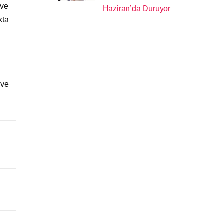
rve
Haziran’da Duruyor
kta
 ve