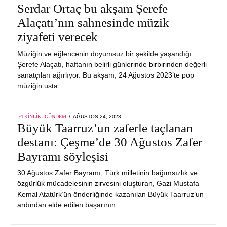
ON
Serdar Ortaç bu akşam Şerefe
27,
2023
Alaçatı’nın sahnesinde müzik
ziyafeti verecek
Müziğin ve eğlencenin doyumsuz bir şekilde yaşandığı
Şerefe Alaçatı, haftanın belirli günlerinde birbirinden değerli
sanatçıları ağırlıyor. Bu akşam, 24 Ağustos 2023’te pop
müziğin usta…
POSTED
ETKINLIK
/
GÜNDEM
AĞUSTOS 24, 2023
AĞUSTOS
ON
Büyük Taarruz’un zaferle taçlanan
27,
2023
destanı: Çeşme’de 30 Ağustos Zafer
Bayramı söyleşisi
30 Ağustos Zafer Bayramı, Türk milletinin bağımsızlık ve
özgürlük mücadelesinin zirvesini oluşturan, Gazi Mustafa
Kemal Atatürk’ün önderliğinde kazanılan Büyük Taarruz’un
ardından elde edilen başarının…