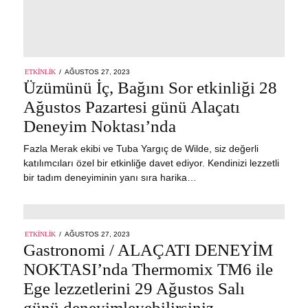
POSTED
ETKINLIK
AĞUSTOS 27, 2023
AĞUSTOS
ON
Üzümünü İç, Bağını Sor etkinliği 28
27,
2023
Ağustos Pazartesi günü Alaçatı
Deneyim Noktası’nda
Fazla Merak ekibi ve Tuba Yargıç de Wilde, siz değerli
katılımcıları özel bir etkinliğe davet ediyor. Kendinizi lezzetli
bir tadım deneyiminin yanı sıra harika…
POSTED
ETKINLIK
AĞUSTOS 27, 2023
AĞUSTOS
ON
Gastronomi / ALAÇATI DENEYİM
27,
2023
NOKTASI’nda Thermomix TM6 ile
Ege lezzetlerini 29 Ağustos Salı
günü deneyimleyebilirsiniz