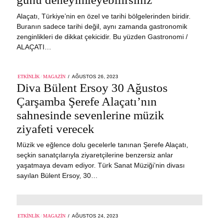
Alaçatı, Türkiye’nin en özel ve tarihi bölgelerinden biridir.
Buranın sadece tarihi değil, aynı zamanda gastronomik
zenginlikleri de dikkat çekicidir. Bu yüzden Gastronomi /
ALAÇATI…
POSTED
ETKINLIK
/
MAGAZIN
AĞUSTOS 26, 2023
AĞUSTOS
ON
Diva Bülent Ersoy 30 Ağustos
27,
2023
Çarşamba Şerefe Alaçatı’nın
sahnesinde sevenlerine müzik
ziyafeti verecek
Müzik ve eğlence dolu gecelerle tanınan Şerefe Alaçatı,
seçkin sanatçılarıyla ziyaretçilerine benzersiz anlar
yaşatmaya devam ediyor. Türk Sanat Müziği’nin divası
sayılan Bülent Ersoy, 30…
POSTED
ETKINLIK
/
MAGAZIN
AĞUSTOS 24, 2023
AĞUSTOS