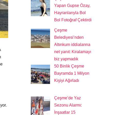
Yapan Gupse Özay,
Hayranlarıyla Bol
Bol Fotoğraf Çektirdi
Çeşme
Belediyesi’nden
Altınkum iddialarına
A
net yanıt: Kiralamayı
n
biz yapmadık
me
50 Binlik Çeşme
Bayramda 1 Milyon
Kişiyi Ağırladı
Çeşme’de Yaz
yor.
Sezonu Alarmı:
İnşaatlar 15