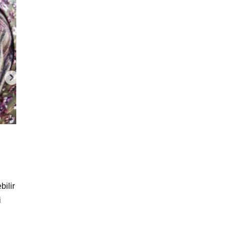
bilir
i