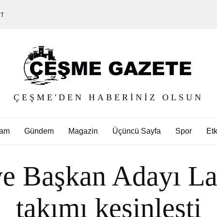
ET
ÇEŞME'DEN HABERINIZ OLSUN
am
Gündem
Magazin
Üçüncü Sayfa
Spor
Etk
e Başkan Adayı Lal
takımı kesinleşti