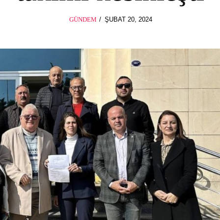
POSTED
GÜNDEM
ŞUBAT 20, 2024
ON