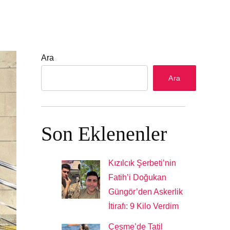
Ara
Ara
Son Eklenenler
Kızılcık Şerbeti’nin
Fatih’i Doğukan
Güngör’den Askerlik
İtirafı: 9 Kilo Verdim
Çeşme’de Tatil