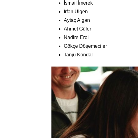
İsmail İmerek
İrfan Ülgen
Aytaç Algan
Ahmet Güler
Nadire Erol
Gökçe Döşemeciler
Tanju Kondal