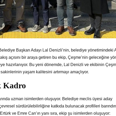
lediye Başkan Adayı Lal Denizli’nin, belediye yönetimindeki 
bakış açısını bir araya getiren bu ekip, Çeşme’nin geleceğine yö
eye hazırlanıyor. Bu yeni dönemde, Lal Denizli ve ekibinin Çeş
e sakinlerinin yaşam kalitesini artırmayı amaçlıyor.
k Kadro
nlarında uzman isimlerden oluşuyor. Belediye meclis üyesi aday
vresel sürdürülebilirliğine katkıda bulunacak profilleri barındırı
Ertürk ve Emre Can’ın yanı sıra, ekip şu isimlerden oluşuyor: