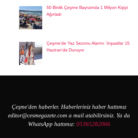
50 Binlik Çeşme Bayramda 1 Milyon Kişiyi
Ağırladı
Çeşme’de Yaz Sezonu Alarmı: İnşaatlar 15
Haziran’da Duruyor
Çeşme'den haberler. Haberleriniz haber hattımız
editor@cesmegazete.com
a mail atabilirsiniz. Ya da
WhatsApp hattımız:
05365282066