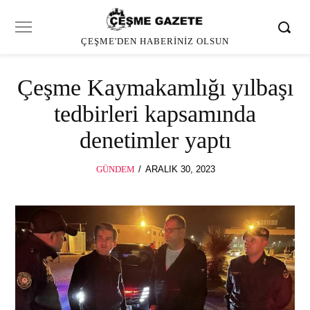
ÇEŞME'DEN HABERINIZ OLSUN
Çeşme Kaymakamlığı yılbaşı
tedbirleri kapsamında
denetimler yaptı
POSTED
GÜNDEM
ARALIK 30, 2023
ON