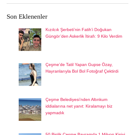
Son Eklenenler
Kızılcık Şerbeti’nin Fatih’i Doğukan
Güngör’den Askerlik İtirafı: 9 Kilo Verdim
Çeşme’de Tatil Yapan Gupse Özay,
Hayranlarıyla Bol Bol Fotoğraf Çektirdi
Çeşme Belediyesi’nden Altınkum
iddialarına net yanıt: Kiralamayı biz
yapmadık
50 Binlik Çeşme Bayramda 1 Milyon Kişiyi