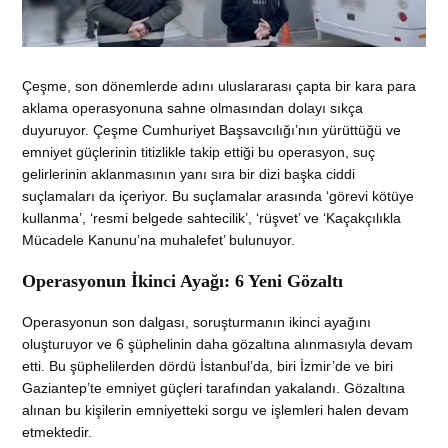
Çeşme, son dönemlerde adını uluslararası çapta bir kara para
aklama operasyonuna sahne olmasından dolayı sıkça
duyuruyor. Çeşme Cumhuriyet Başsavcılığı’nın yürüttüğü ve
emniyet güçlerinin titizlikle takip ettiği bu operasyon, suç
gelirlerinin aklanmasının yanı sıra bir dizi başka ciddi
suçlamaları da içeriyor. Bu suçlamalar arasında ‘görevi kötüye
kullanma’, ‘resmi belgede sahtecilik’, ‘rüşvet’ ve ‘Kaçakçılıkla
Mücadele Kanunu’na muhalefet’ bulunuyor.
Operasyonun İkinci Ayağı: 6 Yeni Gözaltı
Operasyonun son dalgası, soruşturmanın ikinci ayağını
oluşturuyor ve 6 şüphelinin daha gözaltına alınmasıyla devam
etti. Bu şüphelilerden dördü İstanbul’da, biri İzmir’de ve biri
Gaziantep’te emniyet güçleri tarafından yakalandı. Gözaltına
alınan bu kişilerin emniyetteki sorgu ve işlemleri halen devam
etmektedir.