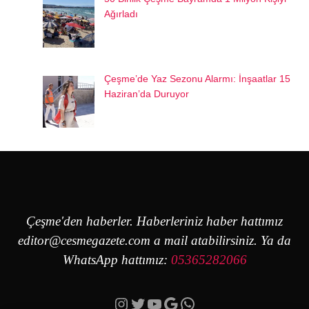
Ağırladı
Çeşme’de Yaz Sezonu Alarmı: İnşaatlar 15
Haziran’da Duruyor
Çeşme'den haberler. Haberleriniz haber hattımız
editor@cesmegazete.com
a mail atabilirsiniz. Ya da
WhatsApp hattımız:
05365282066
Instagram
Twitter
YouTube
Google
https://wa.me/90