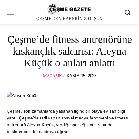
ÇEŞME'DEN HABERINIZ OLSUN
Çeşme’de fitness antrenörüne
kıskançlık saldırısı: Aleyna
Küçük o anları anlattı
POSTED
MAGAZIN
KASIM 15, 2023
KASIM
ON
15,
2023
Çeşme, son zamanlarda yaşanan ilginç bir olaya ev sahipliği
yaptı. Çeşme’de tatil yapan sosyal medya fenomeni ve fitness
antrenörü Aleyna Küçük, verdiği spor eğitimi sırasında
beklenmedik bir saldırıya uğradı.