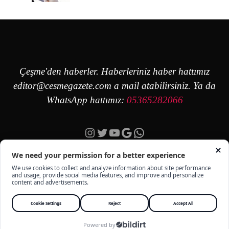
Çeşme'den haberler. Haberleriniz haber hattımız
editor@cesmegazete.com
a mail atabilirsiniz. Ya da
WhatsApp hattımız:
05365282066
Instagram
Twitter
YouTube
Google
https://wa.me/90
ÇEŞME GAZETE - TÜM HAKKI SAKLIDIR -
KÜNYE