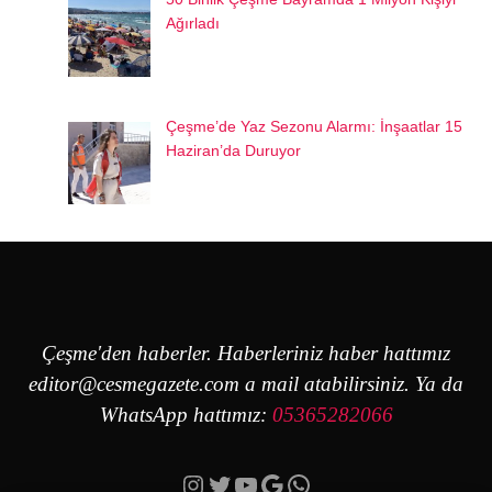
Ağırladı
Çeşme’de Yaz Sezonu Alarmı: İnşaatlar 15
Haziran’da Duruyor
Çeşme'den haberler. Haberleriniz haber hattımız
editor@cesmegazete.com
a mail atabilirsiniz. Ya da
WhatsApp hattımız:
05365282066
Instagram
Twitter
YouTube
Google
https://wa.me/90