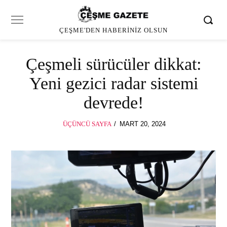
ÇEŞME'DEN HABERINIZ OLSUN
Çeşmeli sürücüler dikkat:
Yeni gezici radar sistemi
devrede!
POSTED
ÜÇÜNCÜ SAYFA
MART 20, 2024
MART
ON
20,
2024