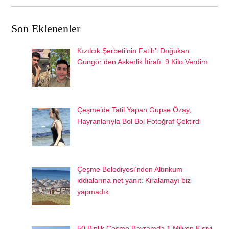
Son Eklenenler
Kızılcık Şerbeti’nin Fatih’i Doğukan
Güngör’den Askerlik İtirafı: 9 Kilo Verdim
Çeşme’de Tatil Yapan Gupse Özay,
Hayranlarıyla Bol Bol Fotoğraf Çektirdi
Çeşme Belediyesi’nden Altınkum
iddialarına net yanıt: Kiralamayı biz
yapmadık
50 Binlik Çeşme Bayramda 1 Milyon Kişiyi